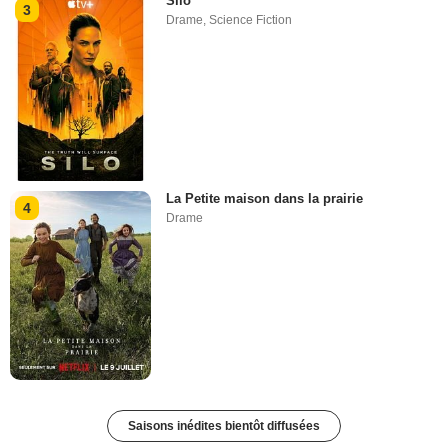
Silo
3
Drame
,
Science Fiction
La Petite maison dans la prairie
4
Drame
Saisons inédites bientôt diffusées