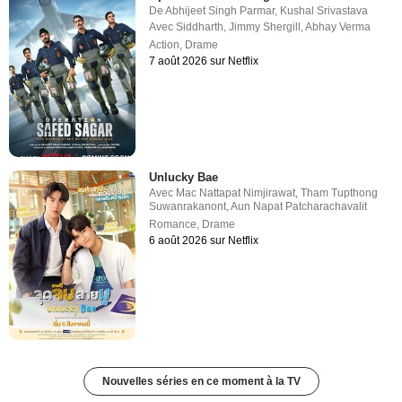
De
Abhijeet Singh Parmar
,
Kushal Srivastava
Avec
Siddharth
,
Jimmy Shergill
,
Abhay Verma
Action
,
Drame
7 août 2026 sur Netflix
Unlucky Bae
Avec
Mac Nattapat Nimjirawat
,
Tham Tupthong
Suwanrakanont
,
Aun Napat Patcharachavalit
Romance
,
Drame
6 août 2026 sur Netflix
Nouvelles séries en ce moment à la TV