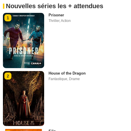
Nouvelles séries les + attendues
Prisoner
1
Thriller
,
Action
House of the Dragon
2
Fantastique
,
Drame