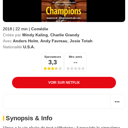
2018
|
22 min
|
Comédie
Créée par
Mindy Kaling
,
Charlie Grandy
Avec
Anders Holm
,
Andy Favreau
,
Josie Totah
Nationalité
U.S.A.
Spectateurs
Mes amis
3,3
--
VOIR SUR NETFLIX
Synopsis & Info
Vince a la vie rêvée de tout célibataire : il possède le cinquième