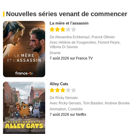
Nouvelles séries venant de commencer
La mère et l'assassin
De
Alexandra Echkenazi
,
Franck Ollivier
Avec
Hélène de Fougerolles
,
Florent Peyre
,
Vittoria Di Savoia
Drame
7 août 2026 sur France.TV
Alley Cats
De
Ricky Gervais
Avec
Ricky Gervais
,
Tom Basden
,
Andrew Brooke
Animation
,
Comédie
7 août 2026 sur Netflix