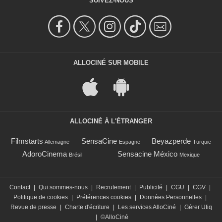
SUIVEZ-NOUS
ALLOCINÉ SUR MOBILE
ALLOCINÉ À L'ÉTRANGER
Filmstarts
SensaCine
Beyazperde
Allemagne
Espagne
Turquie
AdoroCinema
Sensacine México
Brésil
Mexique
Contact
|
Qui sommes-nous
|
Recrutement
|
Publicité
|
CGU
|
CGV
|
Politique de cookies
|
Préférences cookies
|
Données Personnelles
|
Revue de presse
|
Charte d'écriture
|
Les services AlloCiné
|
Gérer Utiq
|
©AlloCiné