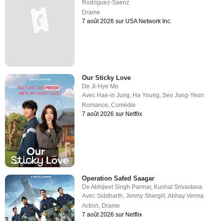
Rodriguez-Saenz
Drame
7 août 2026 sur USA Network Inc.
Our Sticky Love
De
Ji-Hye Mo
Avec
Hae-in Jung
,
Ha Young
,
Seo Jung-Yeon
Romance
,
Comédie
7 août 2026 sur Netflix
Operation Safed Saagar
De
Abhijeet Singh Parmar
,
Kushal Srivastava
Avec
Siddharth
,
Jimmy Shergill
,
Abhay Verma
Action
,
Drame
7 août 2026 sur Netflix