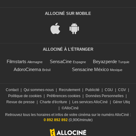
ALLOCINÉ SUR MOBILE
ALLOCINÉ À L'ÉTRANGER
Filmstarts
SensaCine
Beyazperde
Allemagne
Espagne
Turquie
AdoroCinema
Sensacine México
Brésil
Mexique
Contact
|
Qui sommes-nous
|
Recrutement
|
Publicité
|
CGU
|
CGV
|
Politique de cookies
|
Préférences cookies
|
Données Personnelles
|
Revue de presse
|
Charte d'écriture
|
Les services AlloCiné
|
Gérer Utiq
|
©AlloCiné
Retrouvez tous les horaires et infos de votre cinéma sur le numéro AlloCiné :
0 892 892 892
(0,90€/minute)