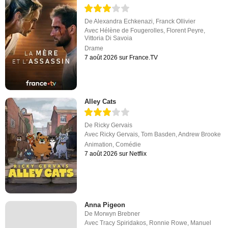
De
Alexandra Echkenazi
,
Franck Ollivier
Avec
Hélène de Fougerolles
,
Florent Peyre
,
Vittoria Di Savoia
Drame
7 août 2026 sur France.TV
Alley Cats
De
Ricky Gervais
Avec
Ricky Gervais
,
Tom Basden
,
Andrew Brooke
Animation
,
Comédie
7 août 2026 sur Netflix
Anna Pigeon
De
Morwyn Brebner
Avec
Tracy Spiridakos
,
Ronnie Rowe
,
Manuel