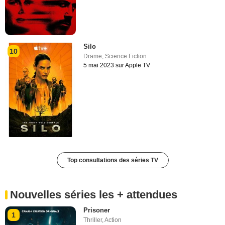
Silo
10
Drame
,
Science Fiction
5 mai 2023 sur Apple TV
Top consultations des séries TV
Nouvelles séries les + attendues
Prisoner
1
Thriller
,
Action