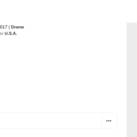
2017
|
Drame
té
U.S.A.