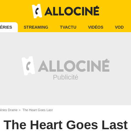
ÉRIES
STREAMING
TVACTU
VIDÉOS
VOD
éries Drame
The Heart Goes Last
The Heart Goes Last