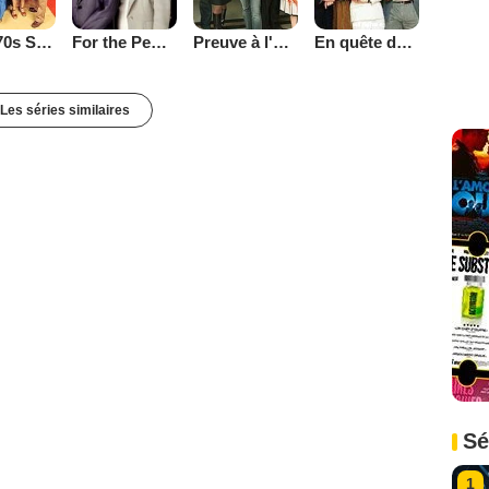
That '70s Show
Preuve à l'appui
En quête de justice
For the People (2002)
Les séries similaires
Sé
1