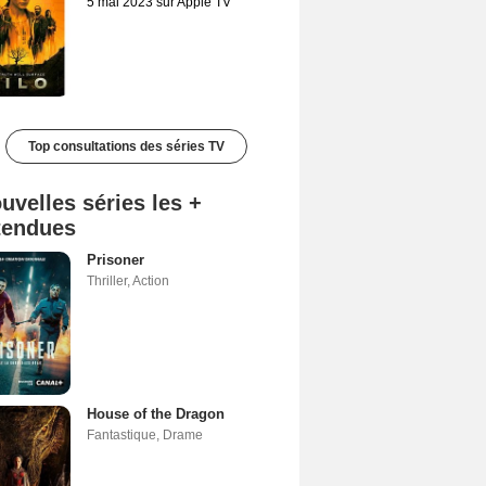
5 mai 2023 sur Apple TV
Top consultations des séries TV
uvelles séries les +
tendues
Prisoner
Thriller
,
Action
House of the Dragon
Fantastique
,
Drame