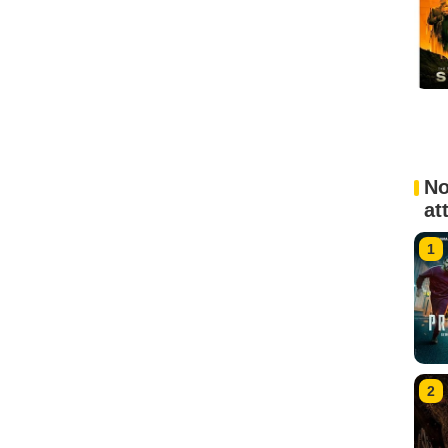
No
at
1
2