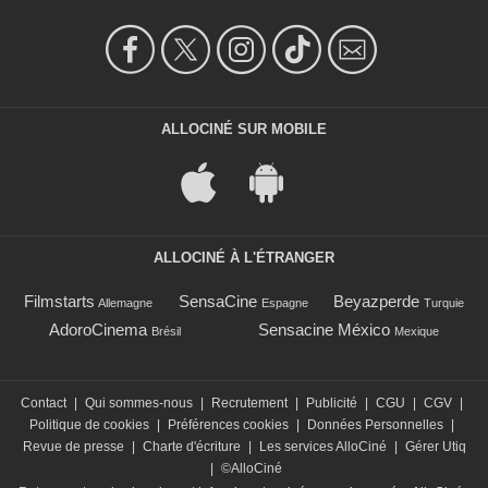
ALLOCINÉ SUR MOBILE
ALLOCINÉ À L'ÉTRANGER
Filmstarts
SensaCine
Beyazperde
Allemagne
Espagne
Turquie
AdoroCinema
Sensacine México
Brésil
Mexique
Contact
|
Qui sommes-nous
|
Recrutement
|
Publicité
|
CGU
|
CGV
|
Politique de cookies
|
Préférences cookies
|
Données Personnelles
|
Revue de presse
|
Charte d'écriture
|
Les services AlloCiné
|
Gérer Utiq
|
©AlloCiné