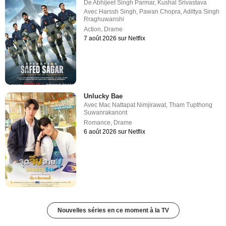
De
Abhijeet Singh Parmar
,
Kushal Srivastava
Avec
Harssh Singh
,
Pawan Chopra
,
Adittya Singh
Rraghuwanshi
Action
,
Drame
7 août 2026 sur Netflix
Unlucky Bae
Avec
Mac Nattapat Nimjirawat
,
Tham Tupthong
Suwanrakanont
Romance
,
Drame
6 août 2026 sur Netflix
Nouvelles séries en ce moment à la TV