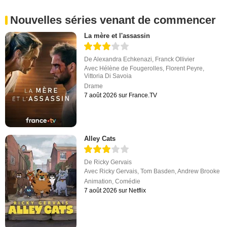
Nouvelles séries venant de commencer
La mère et l'assassin
De
Alexandra Echkenazi
,
Franck Ollivier
Avec
Hélène de Fougerolles
,
Florent Peyre
,
Vittoria Di Savoia
Drame
7 août 2026 sur France.TV
Alley Cats
De
Ricky Gervais
Avec
Ricky Gervais
,
Tom Basden
,
Andrew Brooke
Animation
,
Comédie
7 août 2026 sur Netflix