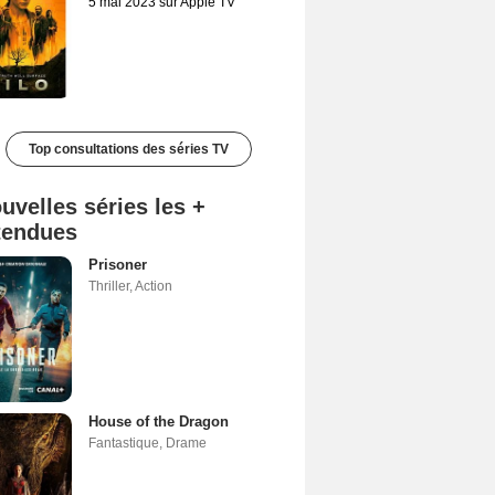
5 mai 2023 sur Apple TV
Top consultations des séries TV
uvelles séries les +
tendues
Prisoner
Thriller
,
Action
House of the Dragon
Fantastique
,
Drame