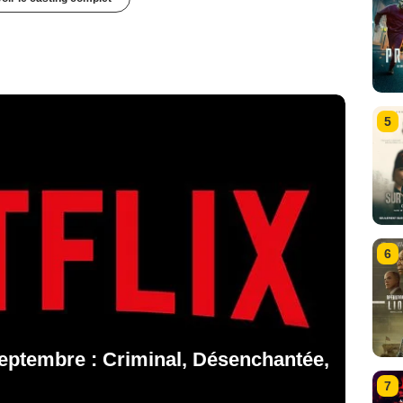
5
6
septembre : Criminal, Désenchantée,
7