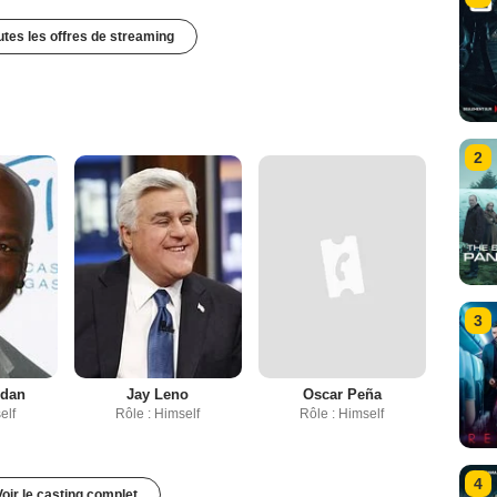
outes les offres de streaming
2
3
rdan
Jay Leno
Oscar Peña
elf
Rôle : Himself
Rôle : Himself
4
Voir le casting complet