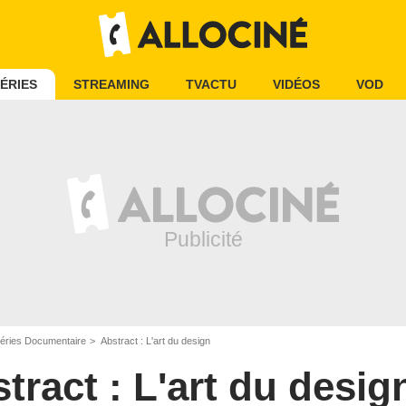
ÉRIES
STREAMING
TVACTU
VIDÉOS
VOD
éries Documentaire
Abstract : L'art du design
tract : L'art du desig