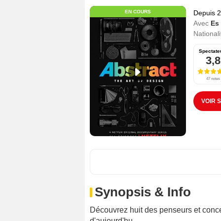
EN COURS
Depuis 
Avec
Es
Nationali
Spectate
3,8
47 notes
VOIR 
Synopsis & Info
Découvrez huit des penseurs et concep
d'aujourd'hu