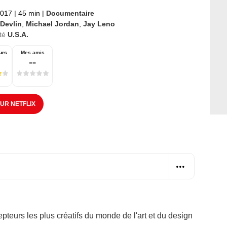
2017
|
45 min
|
Documentaire
 Devlin
,
Michael Jordan
,
Jay Leno
té
U.S.A.
urs
Mes amis
--
SUR NETFLIX
teurs les plus créatifs du monde de l'art et du design