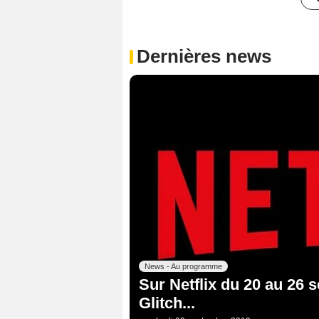
Dernières news
News - Au programme
Sur Netflix du 20 au 26 
Glitch...