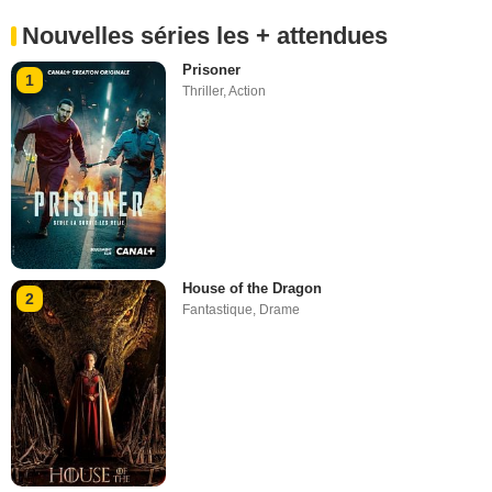
Nouvelles séries les + attendues
Prisoner
1
Thriller
,
Action
House of the Dragon
2
Fantastique
,
Drame