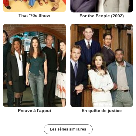
That '70s Show
For the People (2002)
Preuve à l'appui
En quête de justice
Les séries similaires