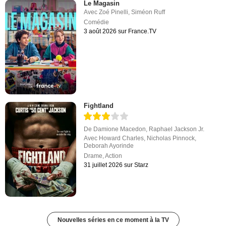
Le Magasin
Avec
Zoé Pinelli
,
Siméon Ruff
Comédie
3 août 2026 sur France.TV
Fightland
De
Damione Macedon
,
Raphael Jackson Jr.
Avec
Howard Charles
,
Nicholas Pinnock
,
Deborah Ayorinde
Drame
,
Action
31 juillet 2026 sur Starz
Nouvelles séries en ce moment à la TV