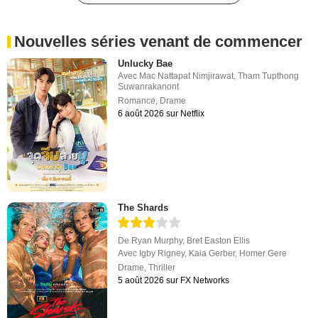
Nouvelles séries venant de commencer
Unlucky Bae
Avec
Mac Nattapat Nimjirawat
,
Tham Tupthong
Suwanrakanont
Romance
,
Drame
6 août 2026 sur Netflix
The Shards
De
Ryan Murphy
,
Bret Easton Ellis
Avec
Igby Rigney
,
Kaia Gerber
,
Homer Gere
Drame
,
Thriller
5 août 2026 sur FX Networks