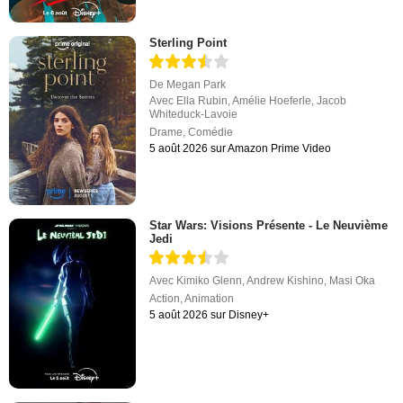
Sterling Point
De
Megan Park
Avec
Ella Rubin
,
Amélie Hoeferle
,
Jacob
Whiteduck-Lavoie
Drame
,
Comédie
5 août 2026 sur Amazon Prime Video
Star Wars: Visions Présente - Le Neuvième
Jedi
Avec
Kimiko Glenn
,
Andrew Kishino
,
Masi Oka
Action
,
Animation
5 août 2026 sur Disney+