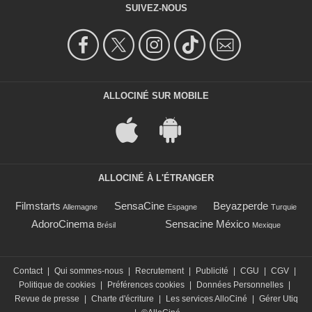
SUIVEZ-NOUS
ALLOCINÉ SUR MOBILE
ALLOCINÉ À L'ÉTRANGER
Filmstarts
SensaCine
Beyazperde
Allemagne
Espagne
Turquie
AdoroCinema
Sensacine México
Brésil
Mexique
Contact
|
Qui sommes-nous
|
Recrutement
|
Publicité
|
CGU
|
CGV
|
Politique de cookies
|
Préférences cookies
|
Données Personnelles
|
Revue de presse
|
Charte d'écriture
|
Les services AlloCiné
|
Gérer Utiq