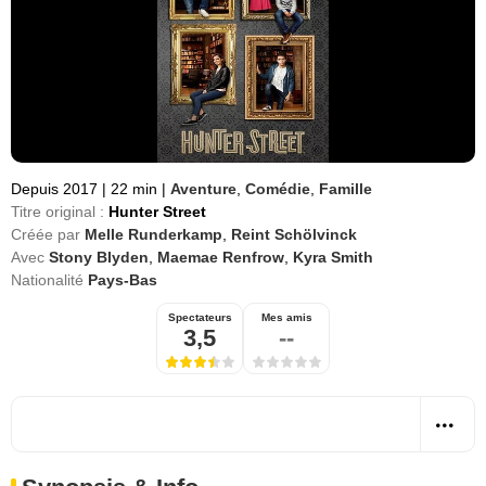
Depuis 2017
|
22 min
|
Aventure
,
Comédie
,
Famille
Titre original :
Hunter Street
Créée par
Melle Runderkamp
,
Reint Schölvinck
Avec
Stony Blyden
,
Maemae Renfrow
,
Kyra Smith
Nationalité
Pays-Bas
Spectateurs
Mes amis
3,5
--