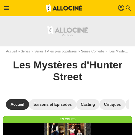
profil
menu
search
Accueil
Séries
Séries TV les plus populaires
Séries Comédie
Les Mystères d'Hunter Street
Les Mystères d'Hunter
Street
Accueil
Saisons et Episodes
Casting
Critiques
Ph
EN COURS