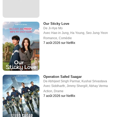
Our Sticky Love
De
Ji-Hye Mo
Avec
Hae-in Jung
,
Ha Young
,
Seo Jung-Yeon
Romance
,
Comédie
7 août 2026 sur Netflix
Operation Safed Saagar
De
Abhijeet Singh Parmar
,
Kushal Srivastava
Avec
Siddharth
,
Jimmy Shergill
,
Abhay Verma
Action
,
Drame
7 août 2026 sur Netflix