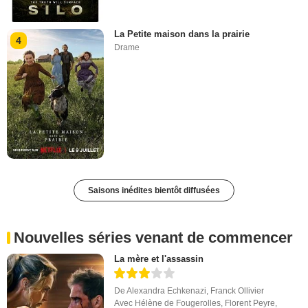
La Petite maison dans la prairie
4
Drame
Saisons inédites bientôt diffusées
Nouvelles séries venant de commencer
La mère et l'assassin
De
Alexandra Echkenazi
,
Franck Ollivier
Avec
Hélène de Fougerolles
,
Florent Peyre
,