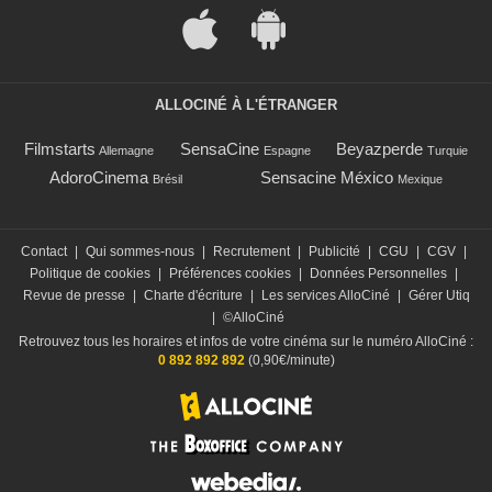
ALLOCINÉ À L'ÉTRANGER
Filmstarts
SensaCine
Beyazperde
Allemagne
Espagne
Turquie
AdoroCinema
Sensacine México
Brésil
Mexique
Contact
|
Qui sommes-nous
|
Recrutement
|
Publicité
|
CGU
|
CGV
|
Politique de cookies
|
Préférences cookies
|
Données Personnelles
|
Revue de presse
|
Charte d'écriture
|
Les services AlloCiné
|
Gérer Utiq
|
©AlloCiné
Retrouvez tous les horaires et infos de votre cinéma sur le numéro AlloCiné :
0 892 892 892
(0,90€/minute)