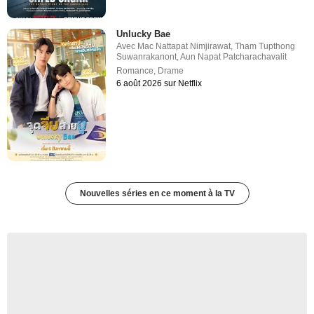
Unlucky Bae
Avec
Mac Nattapat Nimjirawat
,
Tham Tupthong
Suwanrakanont
,
Aun Napat Patcharachavalit
Romance
,
Drame
6 août 2026 sur Netflix
Nouvelles séries en ce moment à la TV