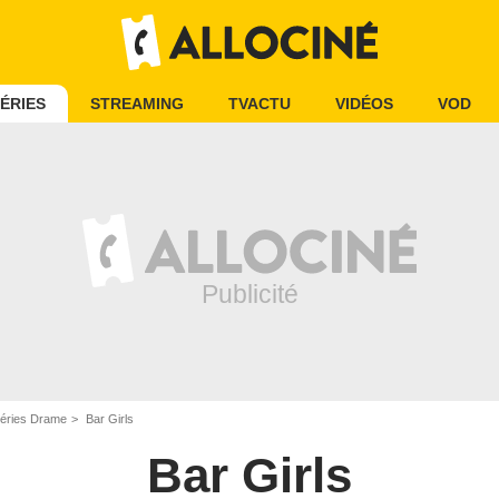
ÉRIES
STREAMING
TVACTU
VIDÉOS
VOD
éries Drame
Bar Girls
Bar Girls