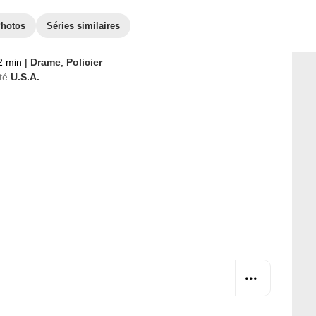
hotos
Séries similaires
2 min
|
Drame
,
Policier
té
U.S.A.