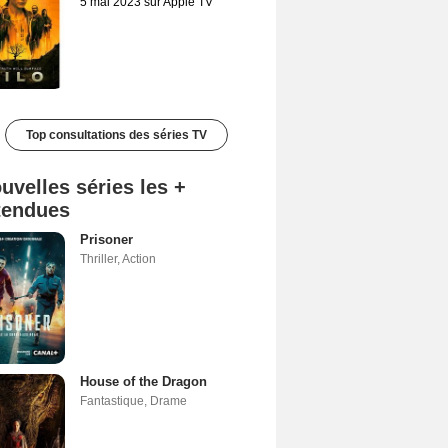
5 mai 2023 sur Apple TV
Top consultations des séries TV
uvelles séries les +
tendues
Prisoner
Thriller
,
Action
House of the Dragon
Fantastique
,
Drame