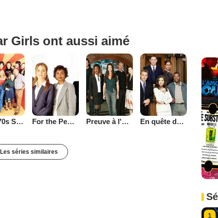
r Girls ont aussi aimé
That '70s Show
Preuve à l'appui
En quête de justice
For the People (2002)
Les séries similaires
Sé
1