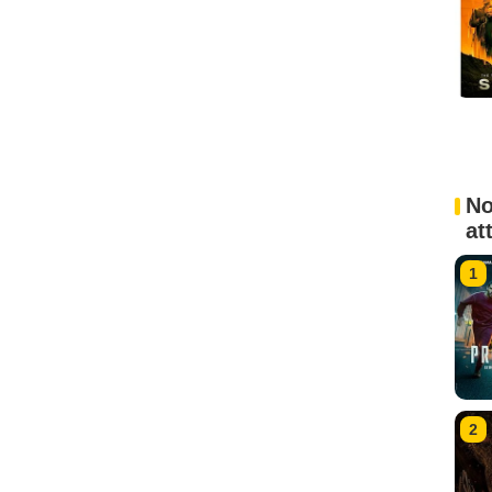
No
at
1
2