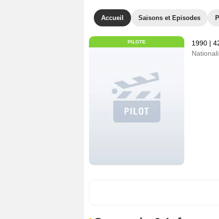
Accueil
Saisons et Episodes
P
PILOTE
1990
|
4
Nationali