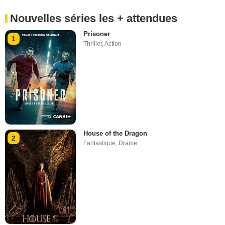
Nouvelles séries les + attendues
Prisoner
1
Thriller
,
Action
House of the Dragon
2
Fantastique
,
Drame