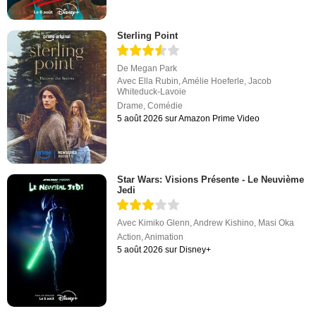
Sterling Point
De
Megan Park
Avec
Ella Rubin
,
Amélie Hoeferle
,
Jacob
Whiteduck-Lavoie
Drame
,
Comédie
5 août 2026 sur Amazon Prime Video
Star Wars: Visions Présente - Le Neuvième
Jedi
Avec
Kimiko Glenn
,
Andrew Kishino
,
Masi Oka
Action
,
Animation
5 août 2026 sur Disney+