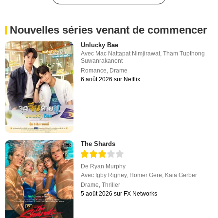
Nouvelles séries venant de commencer
Unlucky Bae
Avec
Mac Nattapat Nimjirawat
,
Tham Tupthong
Suwanrakanont
Romance
,
Drame
6 août 2026 sur Netflix
The Shards
De
Ryan Murphy
Avec
Igby Rigney
,
Homer Gere
,
Kaia Gerber
Drame
,
Thriller
5 août 2026 sur FX Networks