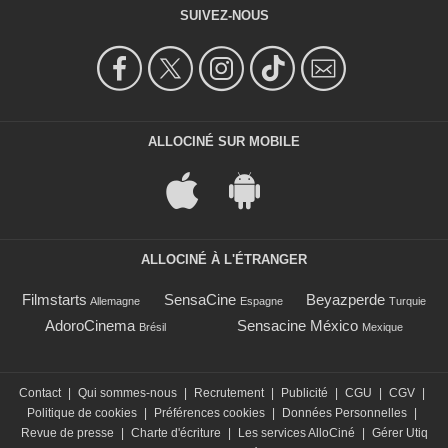
SUIVEZ-NOUS
ALLOCINÉ SUR MOBILE
ALLOCINÉ À L'ÉTRANGER
Filmstarts
SensaCine
Beyazperde
Allemagne
Espagne
Turquie
AdoroCinema
Sensacine México
Brésil
Mexique
Contact
|
Qui sommes-nous
|
Recrutement
|
Publicité
|
CGU
|
CGV
|
Politique de cookies
|
Préférences cookies
|
Données Personnelles
|
Revue de presse
|
Charte d'écriture
|
Les services AlloCiné
|
Gérer Utiq