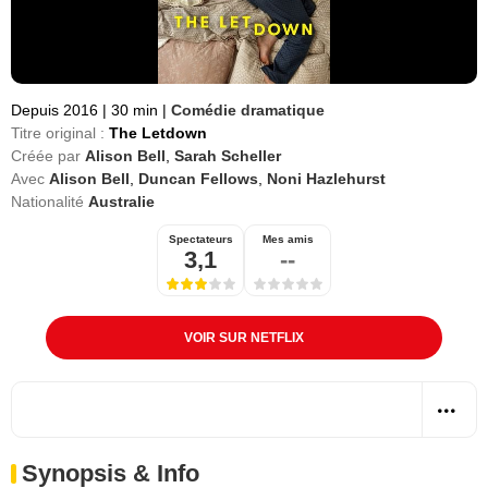
Depuis 2016
|
30 min
|
Comédie dramatique
Titre original :
The Letdown
Créée par
Alison Bell
,
Sarah Scheller
Avec
Alison Bell
,
Duncan Fellows
,
Noni Hazlehurst
Nationalité
Australie
Spectateurs
Mes amis
3,1
--
VOIR SUR NETFLIX
Synopsis & Info