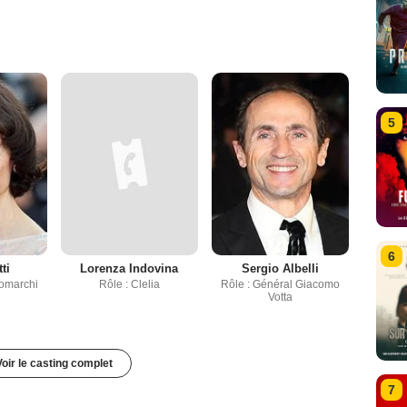
5
6
ti
Lorenza Indovina
Sergio Albelli
romarchi
Rôle : Clelia
Rôle : Général Giacomo
Votta
Voir le casting complet
7