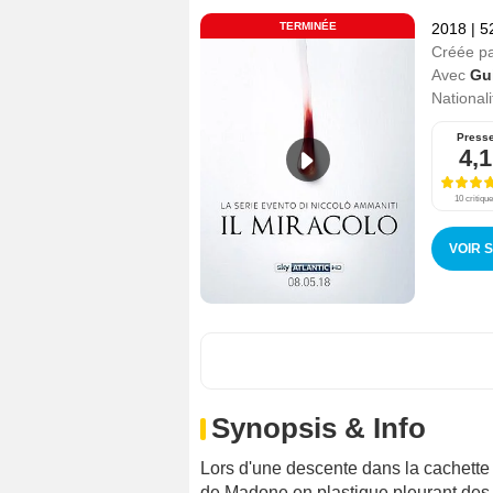
TERMINÉE
2018
|
5
Créée p
Avec
Gu
Nationali
Press
4,1
10 critiqu
VOIR 
Synopsis & Info
Lors d'une descente dans la cachette 
de Madone en plastique pleurant des