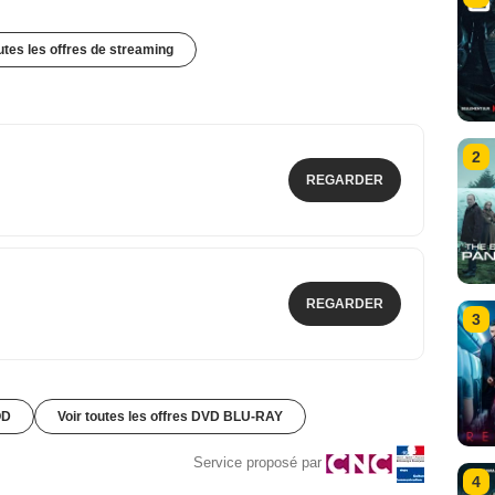
outes les offres de streaming
2
REGARDER
REGARDER
3
OD
Voir toutes les offres DVD BLU-RAY
Service proposé par
4