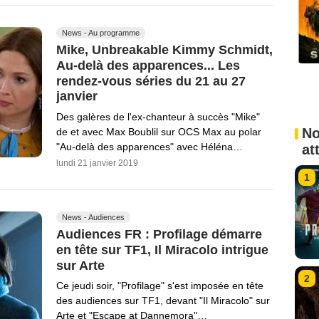
News - Au programme
Mike, Unbreakable Kimmy Schmidt,
Au-delà des apparences... Les
rendez-vous séries du 21 au 27
janvier
Des galères de l'ex-chanteur à succès "Mike"
No
de et avec Max Boublil sur OCS Max au polar
"Au-delà des apparences" avec Héléna…
at
lundi 21 janvier 2019
1
News - Audiences
Audiences FR : Profilage démarre
en tête sur TF1, Il Miracolo intrigue
sur Arte
2
Ce jeudi soir, "Profilage" s'est imposée en tête
des audiences sur TF1, devant "Il Miracolo" sur
Arte et "Escape at Dannemora"…