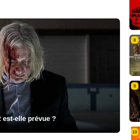
8
9
2 est-elle prévue ?
10