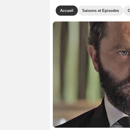
Accueil
Saisons et Episodes
C