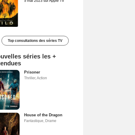
5 mai 2023 sur Apple TV
Top consultations des séries TV
uvelles séries les +
tendues
Prisoner
Thriller
,
Action
House of the Dragon
Fantastique
,
Drame