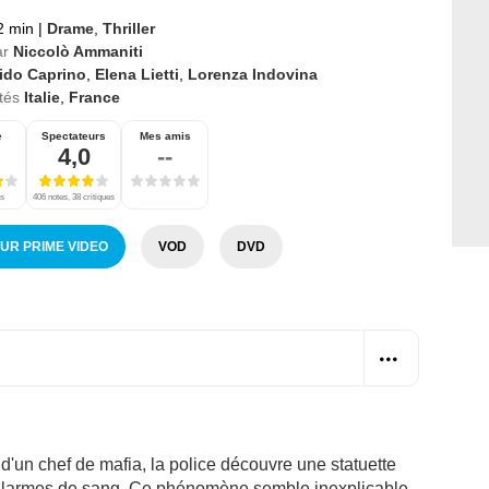
2 min
|
Drame
,
Thriller
ar
Niccolò Ammaniti
ido Caprino
,
Elena Lietti
,
Lorenza Indovina
tés
Italie
,
France
e
Spectateurs
Mes amis
4,0
--
es
406 notes, 38 critiques
SUR PRIME VIDEO
VOD
DVD
d'un chef de mafia, la police découvre une statuette
 larmes de sang. Ce phénomène semble inexplicable,