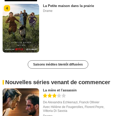
La Petite maison dans la prairie
4
Drame
Saisons inédites bientôt diffusées
Nouvelles séries venant de commencer
La mère et l'assassin
De
Alexandra Echkenazi
,
Franck Ollivier
Avec
Hélène de Fougerolles
,
Florent Peyre
,
Vittoria Di Savoia