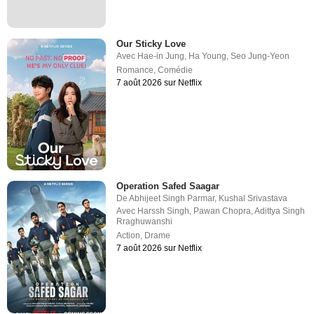
Our Sticky Love
Avec
Hae-in Jung
,
Ha Young
,
Seo Jung-Yeon
Romance
,
Comédie
7 août 2026 sur Netflix
Operation Safed Saagar
De
Abhijeet Singh Parmar
,
Kushal Srivastava
Avec
Harssh Singh
,
Pawan Chopra
,
Adittya Singh
Rraghuwanshi
Action
,
Drame
7 août 2026 sur Netflix