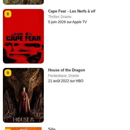
Cape Fear - Les Nerfs à vif
8
Thriller
,
Drame
5 juin 2026 sur Apple TV
House of the Dragon
9
Fantastique
,
Drame
21 août 2022 sur HBO
Silo