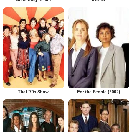
That '70s Show
For the People (2002)