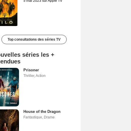
5 mai 2023 sur Apple TV
Top consultations des séries TV
uvelles séries les +
tendues
Prisoner
Thriller
,
Action
House of the Dragon
Fantastique
,
Drame