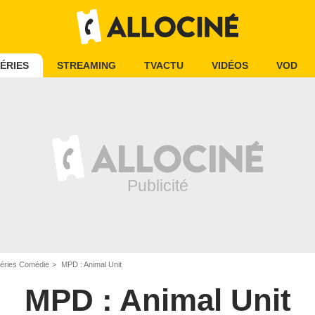
ÉRIES
STREAMING
TVACTU
VIDÉOS
VOD
éries Comédie
MPD : Animal Unit
MPD : Animal Unit