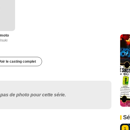
imoto
Usuki
Voir le casting complet
pas de photo pour cette série.
Sé
1