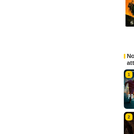
No
at
1
2