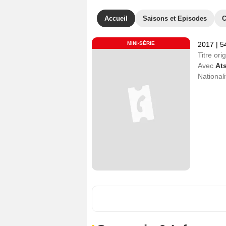
Accueil
Saisons et Episodes
C
MINI-SÉRIE
2017
|
5
Titre orig
Avec
At
Nationali