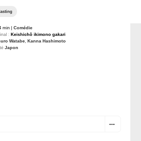
asting
4 min
|
Comédie
inal :
Keishichô ikimono gakari
suro Watabe
,
Kanna Hashimoto
té
Japon