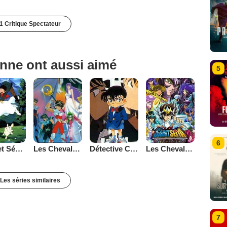
1 Critique Spectateur
nne ont aussi aimé
5
6
Belle et Sébastien (1981)
Les Chevaliers du Zodiaque
Détective Conan
Les Chevaliers du Zodiaque : Chapitre Hadès - Le Sanctuaire
Les séries similaires
7