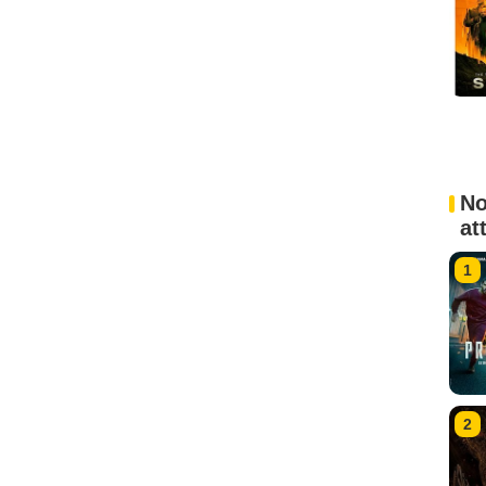
No
at
1
2