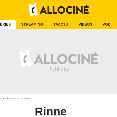
ÉRIES
STREAMING
TVACTU
VIDÉOS
VOD
éries Animation
Rinne
Rinne