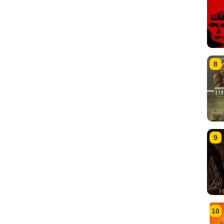
8
9
10