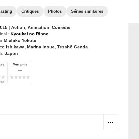
asting
Critiques
Photos
Séries similaires
2015
|
Action
,
Animation
,
Comédie
inal :
Kyoukai no Rinne
ar
Michiko Yokote
ito Ishikawa
,
Marina Inoue
,
Tesshô Genda
té
Japon
urs
Mes amis
--
tique