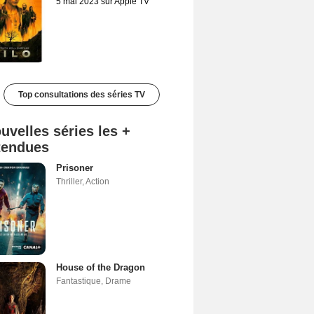
5 mai 2023 sur Apple TV
Top consultations des séries TV
uvelles séries les +
tendues
Prisoner
Thriller
,
Action
House of the Dragon
Fantastique
,
Drame