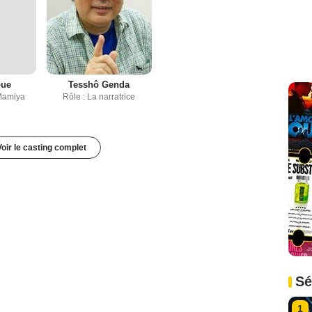
oue
Tesshô Genda
Mamiya
Rôle : La narratrice
Voir le casting complet
Sé
1