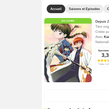
Accueil
Saisons et Episodes
C
EN COURS
Depuis 
Titre orig
Créée p
Avec
Ka
Nationali
Spectate
3,3
7 notes, 1 cri