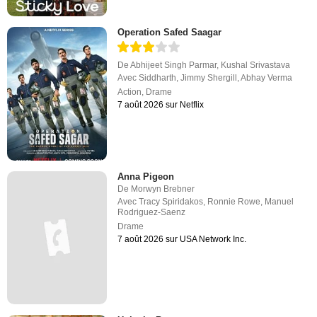
Operation Safed Saagar
De
Abhijeet Singh Parmar
,
Kushal Srivastava
Avec
Siddharth
,
Jimmy Shergill
,
Abhay Verma
Action
,
Drame
7 août 2026 sur Netflix
Anna Pigeon
De
Morwyn Brebner
Avec
Tracy Spiridakos
,
Ronnie Rowe
,
Manuel
Rodriguez-Saenz
Drame
7 août 2026 sur USA Network Inc.