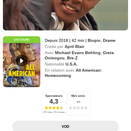
EN COURS
Depuis 2018
|
42 min
|
Biopic
,
Drame
Créée par
April Blair
Avec
Michael Evans Behling
,
Greta
Onieogou
,
Bre-Z
Nationalité
U.S.A.
En relation avec
All American:
Homecoming
Spectateurs
Mes amis
4,3
--
325 notes, 20 critiques
VOD