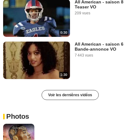
All American - saison 8
Teaser VO
209 vues
0:30
All American - saison 6
Bande-annonce VO
7 443 vues
1:30
Voir les dernières vidéos
Photos