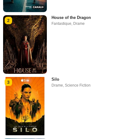
House of the Dragon
2
Fantastique
,
Drame
Silo
3
Drame
,
Science Fiction