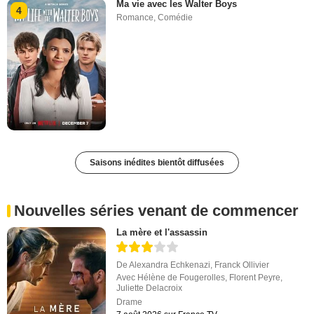
Ma vie avec les Walter Boys
4
Romance
,
Comédie
Saisons inédites bientôt diffusées
Nouvelles séries venant de commencer
La mère et l'assassin
De
Alexandra Echkenazi
,
Franck Ollivier
Avec
Hélène de Fougerolles
,
Florent Peyre
,
Juliette Delacroix
Drame