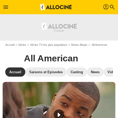
profil
menu
search
Accueil
Séries
Séries TV les plus populaires
Séries Biopic
All American
All American
Accueil
Saisons et Episodes
Casting
News
Vidéo