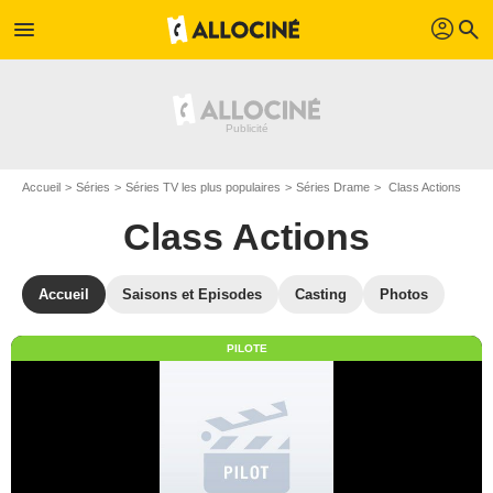
profil
menu
search
Accueil
Séries
Séries TV les plus populaires
Séries Drame
Class Actions
Class Actions
Accueil
Saisons et Episodes
Casting
Photos
PILOTE