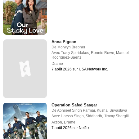
Anna Pigeon
De
Morwyn Brebner
Avec
Tracy Spiridakos
,
Ronnie Rowe
,
Manuel
Rodriguez-Saenz
Drame
7 août 2026 sur USA Network Inc.
Operation Safed Saagar
De
Abhijeet Singh Parmar
,
Kushal Srivastava
Avec
Harssh Singh
,
Siddharth
,
Jimmy Shergill
Action
,
Drame
7 août 2026 sur Netflix