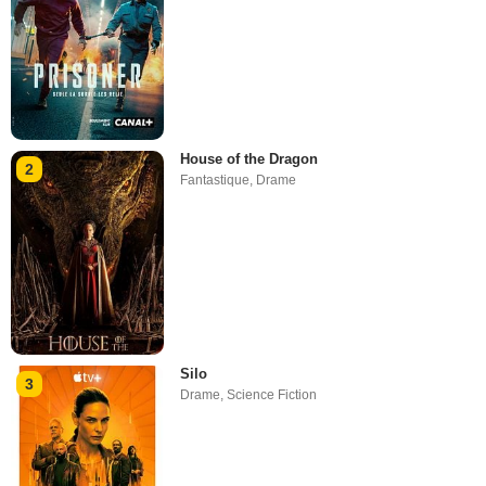
House of the Dragon
2
Fantastique
,
Drame
Silo
3
Drame
,
Science Fiction