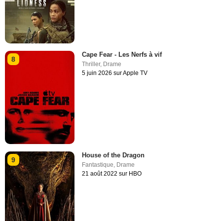
Cape Fear - Les Nerfs à vif
8
Thriller
,
Drame
5 juin 2026 sur Apple TV
House of the Dragon
9
Fantastique
,
Drame
21 août 2022 sur HBO