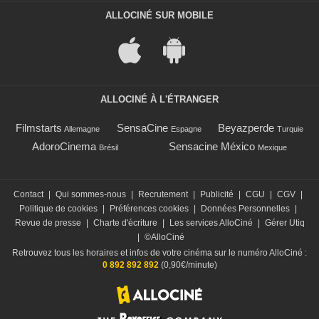
ALLOCINÉ SUR MOBILE
ALLOCINÉ À L'ÉTRANGER
Filmstarts
SensaCine
Beyazperde
Allemagne
Espagne
Turquie
AdoroCinema
Sensacine México
Brésil
Mexique
Contact
|
Qui sommes-nous
|
Recrutement
|
Publicité
|
CGU
|
CGV
|
Politique de cookies
|
Préférences cookies
|
Données Personnelles
|
Revue de presse
|
Charte d'écriture
|
Les services AlloCiné
|
Gérer Utiq
|
©AlloCiné
Retrouvez tous les horaires et infos de votre cinéma sur le numéro AlloCiné :
0 892 892 892
(0,90€/minute)