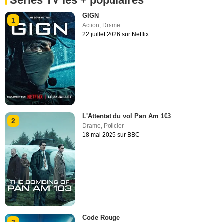
Séries TV les + populaires
GIGN
1
Action
,
Drame
22 juillet 2026 sur Netflix
L'Attentat du vol Pan Am 103
2
Drame
,
Policier
18 mai 2025 sur BBC
Code Rouge
3