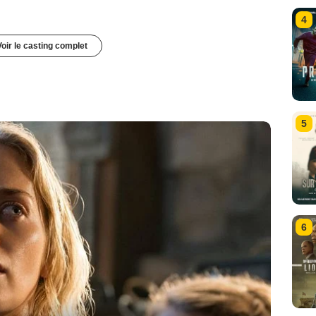
4
Voir le casting complet
5
6