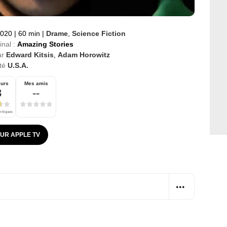
2020
|
60 min
|
Drame
,
Science Fiction
inal :
Amazing Stories
ar
Edward Kitsis
,
Adam Horowitz
té
U.S.A.
eurs
Mes amis
3
--
ritiques
SUR APPLE TV