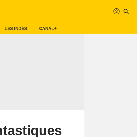
profil
search
LES INDÉS
CANAL+
ntastiques