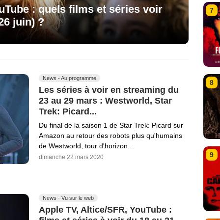
Tube : quels films et séries voir
7
6 juin) ?
News - Au programme
8
Les séries à voir en streaming du
23 au 29 mars : Westworld, Star
Trek: Picard...
Du final de la saison 1 de Star Trek: Picard sur
Amazon au retour des robots plus qu'humains
de Westworld, tour d'horizon…
9
dimanche 22 mars 2020
News - Vu sur le web
Apple TV, Altice/SFR, YouTube :