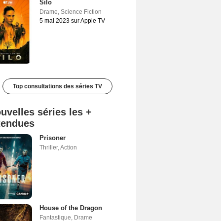
Silo
Drame
,
Science Fiction
5 mai 2023 sur Apple TV
Top consultations des séries TV
uvelles séries les +
tendues
Prisoner
Thriller
,
Action
House of the Dragon
Fantastique
,
Drame