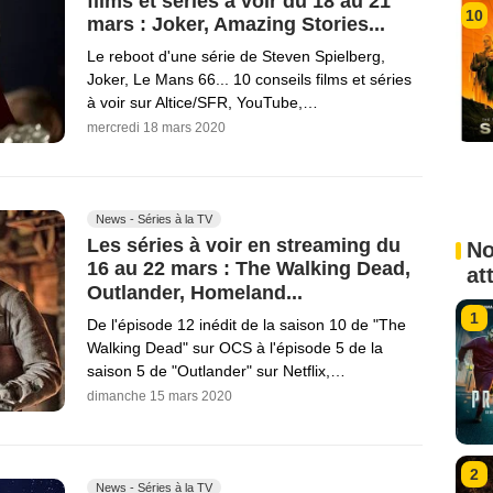
films et séries à voir du 18 au 21
10
mars : Joker, Amazing Stories...
Le reboot d'une série de Steven Spielberg,
Joker, Le Mans 66... 10 conseils films et séries
à voir sur Altice/SFR, YouTube,…
mercredi 18 mars 2020
News - Séries à la TV
Les séries à voir en streaming du
No
16 au 22 mars : The Walking Dead,
at
Outlander, Homeland...
1
De l'épisode 12 inédit de la saison 10 de "The
Walking Dead" sur OCS à l'épisode 5 de la
saison 5 de "Outlander" sur Netflix,…
dimanche 15 mars 2020
2
News - Séries à la TV