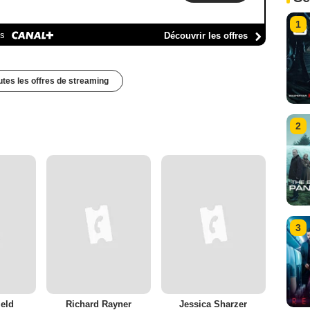
1
es
Découvrir les offres
outes les offres de streaming
2
3
eld
Richard Rayner
Jessica Sharzer