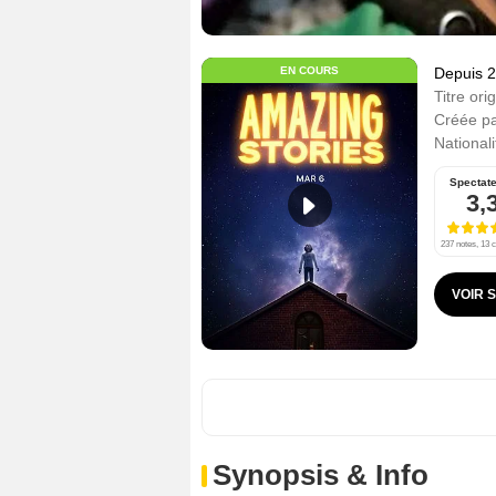
EN COURS
Depuis 
Titre orig
Créée p
Nationali
Spectat
3,
237 notes, 13 c
VOIR 
Synopsis & Info