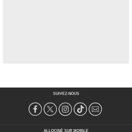
SUIVEZ-NOUS
ALLOCINÉ SUR MOBILE