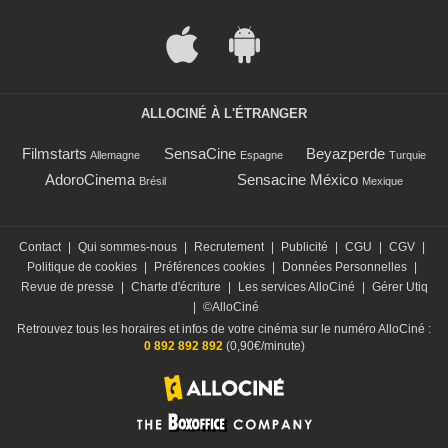
ALLOCINÉ À L'ÉTRANGER
Filmstarts
SensaCine
Beyazperde
Allemagne
Espagne
Turquie
AdoroCinema
Sensacine México
Brésil
Mexique
Contact
|
Qui sommes-nous
|
Recrutement
|
Publicité
|
CGU
|
CGV
|
Politique de cookies
|
Préférences cookies
|
Données Personnelles
|
Revue de presse
|
Charte d'écriture
|
Les services AlloCiné
|
Gérer Utiq
|
©AlloCiné
Retrouvez tous les horaires et infos de votre cinéma sur le numéro AlloCiné :
0 892 892 892
(0,90€/minute)