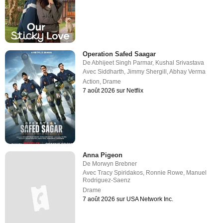
Operation Safed Saagar
De
Abhijeet Singh Parmar
,
Kushal Srivastava
Avec
Siddharth
,
Jimmy Shergill
,
Abhay Verma
Action
,
Drame
7 août 2026 sur Netflix
Anna Pigeon
De
Morwyn Brebner
Avec
Tracy Spiridakos
,
Ronnie Rowe
,
Manuel
Rodriguez-Saenz
Drame
7 août 2026 sur USA Network Inc.