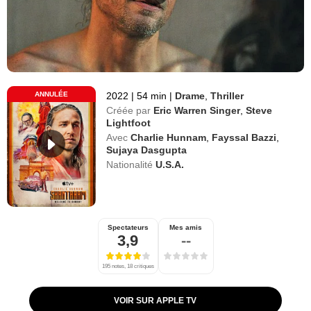
ANNULÉE
2022
|
54 min
|
Drame
,
Thriller
Créée par
Eric Warren Singer
,
Steve
Lightfoot
Avec
Charlie Hunnam
,
Fayssal Bazzi
,
Sujaya Dasgupta
Nationalité
U.S.A.
Spectateurs
Mes amis
3,9
--
195 notes, 18 critiques
VOIR SUR APPLE TV