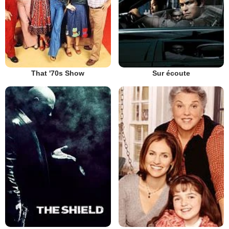
That '70s Show
Sur écoute