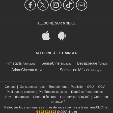
ALLOCINÉ SUR MOBILE
ALLOCINÉ À L'ÉTRANGER
Filmstarts
SensaCine
Beyazperde
Allemagne
Espagne
Turquie
AdoroCinema
Sensacine México
Brésil
Mexique
Contact
|
Qui sommes-nous
|
Recrutement
|
Publicité
|
CGU
|
CGV
|
Politique de cookies
|
Préférences cookies
|
Données Personnelles
|
Revue de presse
|
Charte d'écriture
|
Les services AlloCiné
|
Gérer Utiq
|
©AlloCiné
Retrouvez tous les horaires et infos de votre cinéma sur le numéro AlloCiné :
0 892 892 892
(0,90€/minute)