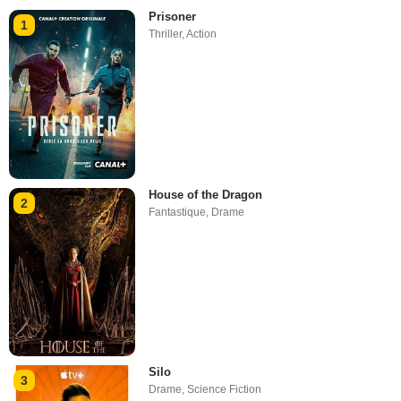
Prisoner
1
Thriller
,
Action
House of the Dragon
2
Fantastique
,
Drame
Silo
3
Drame
,
Science Fiction