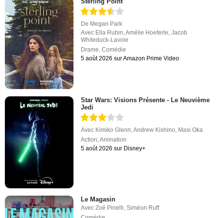
Sterling Point
De
Megan Park
Avec
Ella Rubin
,
Amélie Hoeferle
,
Jacob
Whiteduck-Lavoie
Drame
,
Comédie
5 août 2026 sur Amazon Prime Video
Star Wars: Visions Présente - Le Neuvième
Jedi
Avec
Kimiko Glenn
,
Andrew Kishino
,
Masi Oka
Action
,
Animation
5 août 2026 sur Disney+
Le Magasin
Avec
Zoé Pinelli
,
Siméon Ruff
Comédie