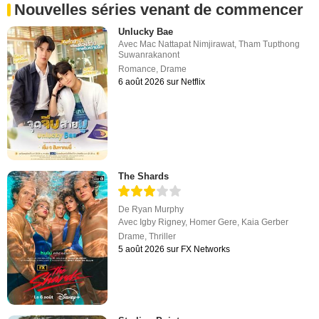
Nouvelles séries venant de commencer
Unlucky Bae
Avec
Mac Nattapat Nimjirawat
,
Tham Tupthong
Suwanrakanont
Romance
,
Drame
6 août 2026 sur Netflix
The Shards
De
Ryan Murphy
Avec
Igby Rigney
,
Homer Gere
,
Kaia Gerber
Drame
,
Thriller
5 août 2026 sur FX Networks