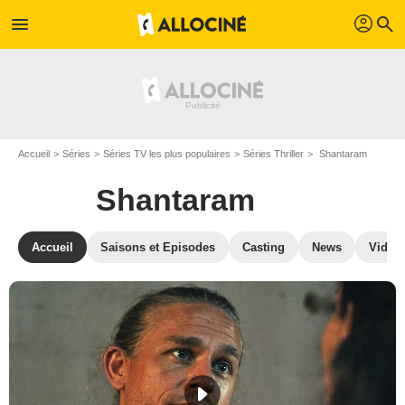
profil
menu
search
Accueil
Séries
Séries TV les plus populaires
Séries Thriller
Shantaram
Shantaram
Accueil
Saisons et Episodes
Casting
News
Vidéo