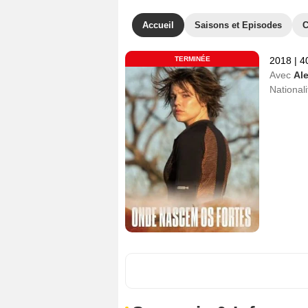
Accueil
Saisons et Episodes
C
TERMINÉE
2018
|
4
Avec
Al
Nationali