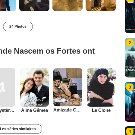
24 Photos
2
nde Nascem os Fortes ont
3
Amizade Colorida
Les Mystères de Lisbonne
Alma Gêmea
Le Clone
Les séries similaires
4