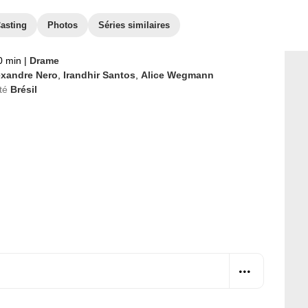
asting
Photos
Séries similaires
0 min
|
Drame
exandre Nero
,
Irandhir Santos
,
Alice Wegmann
té
Brésil