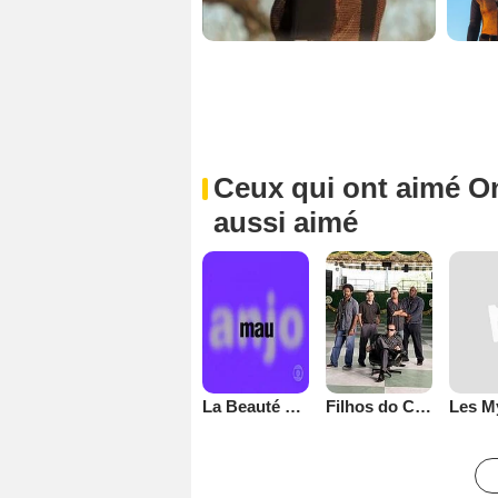
Ceux qui ont aimé O
aussi aimé
La Beauté du Diable
Filhos do Carnaval