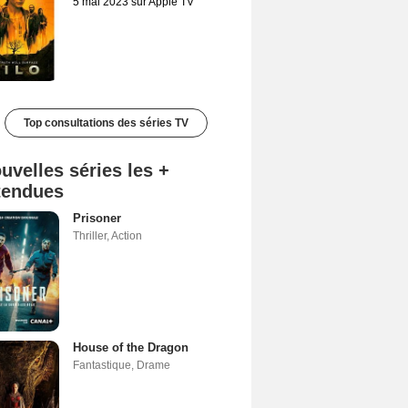
5 mai 2023 sur Apple TV
Top consultations des séries TV
uvelles séries les +
tendues
Prisoner
Thriller
,
Action
House of the Dragon
Fantastique
,
Drame