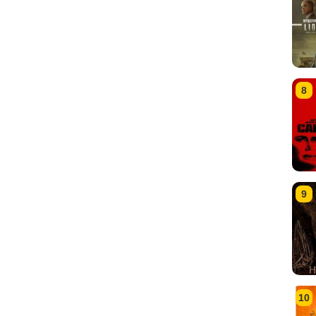
8
9
10