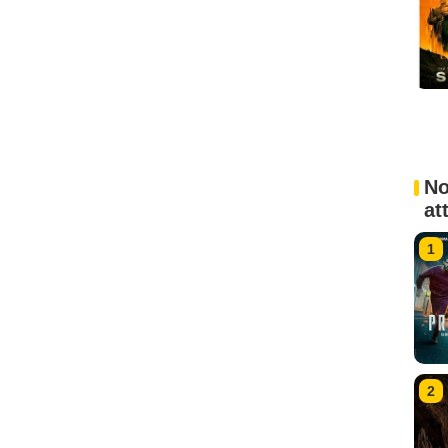
No
at
1
2