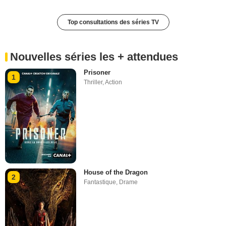
Top consultations des séries TV
Nouvelles séries les + attendues
Prisoner
1
Thriller
,
Action
House of the Dragon
2
Fantastique
,
Drame