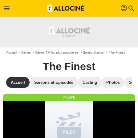
profil
menu
search
Accueil
Séries
Séries TV les plus populaires
Séries Drame
The Finest
The Finest
Accueil
Saisons et Episodes
Casting
Photos
Séri
PILOTE