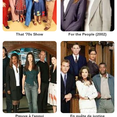
That '70s Show
For the People (2002)
Preuve à l'appui
En quête de justice