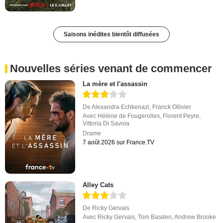
Saisons inédites bientôt diffusées
Nouvelles séries venant de commencer
La mère et l'assassin
De
Alexandra Echkenazi
,
Franck Ollivier
Avec
Hélène de Fougerolles
,
Florent Peyre
,
Vittoria Di Savoia
Drame
7 août 2026 sur France.TV
Alley Cats
De
Ricky Gervais
Avec
Ricky Gervais
,
Tom Basden
,
Andrew Brooke