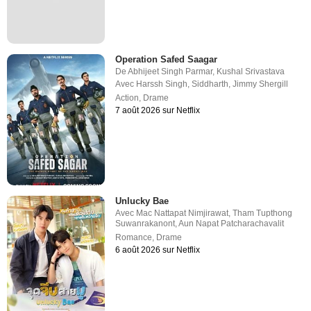
Operation Safed Saagar
De
Abhijeet Singh Parmar
,
Kushal Srivastava
Avec
Harssh Singh
,
Siddharth
,
Jimmy Shergill
Action
,
Drame
7 août 2026 sur Netflix
Unlucky Bae
Avec
Mac Nattapat Nimjirawat
,
Tham Tupthong
Suwanrakanont
,
Aun Napat Patcharachavalit
Romance
,
Drame
6 août 2026 sur Netflix