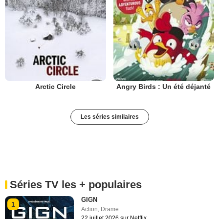
Arctic Circle
Angry Birds : Un été déjanté
Les séries similaires
Séries TV les + populaires
GIGN
1
Action
,
Drame
22 juillet 2026 sur Netflix