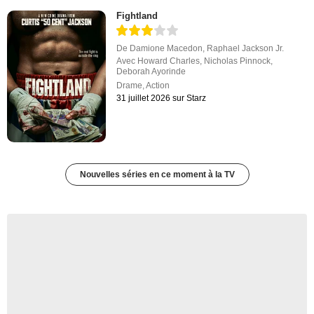
Fightland
De
Damione Macedon
,
Raphael Jackson Jr.
Avec
Howard Charles
,
Nicholas Pinnock
,
Deborah Ayorinde
Drame
,
Action
31 juillet 2026 sur Starz
Nouvelles séries en ce moment à la TV