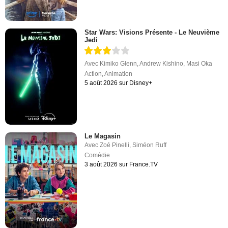
Star Wars: Visions Présente - Le Neuvième
Jedi
Avec
Kimiko Glenn
,
Andrew Kishino
,
Masi Oka
Action
,
Animation
5 août 2026 sur Disney+
Le Magasin
Avec
Zoé Pinelli
,
Siméon Ruff
Comédie
3 août 2026 sur France.TV