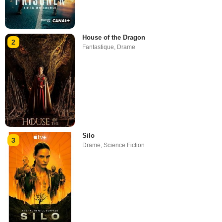
House of the Dragon
2
Fantastique
,
Drame
Silo
3
Drame
,
Science Fiction