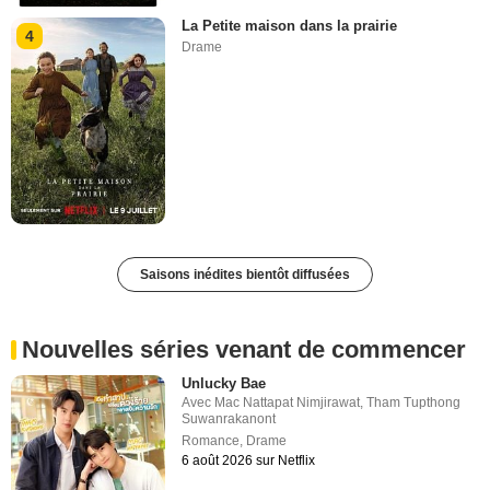
La Petite maison dans la prairie
4
Drame
Saisons inédites bientôt diffusées
Nouvelles séries venant de commencer
Unlucky Bae
Avec
Mac Nattapat Nimjirawat
,
Tham Tupthong
Suwanrakanont
Romance
,
Drame
6 août 2026 sur Netflix