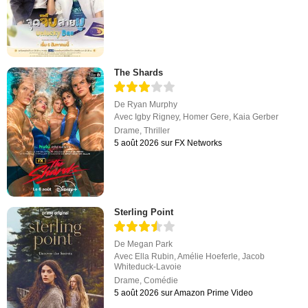
The Shards
De
Ryan Murphy
Avec
Igby Rigney
,
Homer Gere
,
Kaia Gerber
Drame
,
Thriller
5 août 2026 sur FX Networks
Sterling Point
De
Megan Park
Avec
Ella Rubin
,
Amélie Hoeferle
,
Jacob
Whiteduck-Lavoie
Drame
,
Comédie
5 août 2026 sur Amazon Prime Video