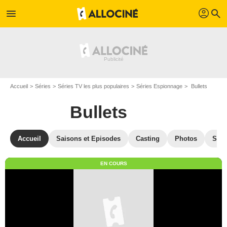
profil
menu
search
Accueil
Séries
Séries TV les plus populaires
Séries Espionnage
Bullets
Bullets
Accueil
Saisons et Episodes
Casting
Photos
Séri
EN COURS