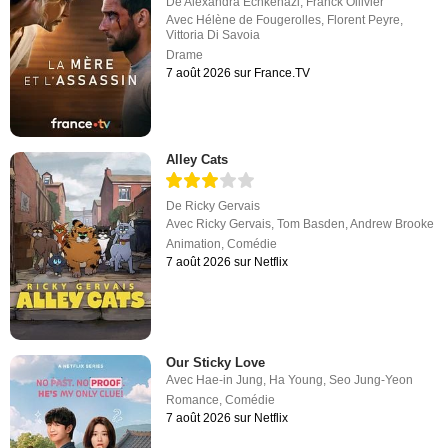
De
Alexandra Echkenazi
,
Franck Ollivier
Avec
Hélène de Fougerolles
,
Florent Peyre
,
Vittoria Di Savoia
Drame
7 août 2026 sur France.TV
Alley Cats
De
Ricky Gervais
Avec
Ricky Gervais
,
Tom Basden
,
Andrew Brooke
Animation
,
Comédie
7 août 2026 sur Netflix
Our Sticky Love
Avec
Hae-in Jung
,
Ha Young
,
Seo Jung-Yeon
Romance
,
Comédie
7 août 2026 sur Netflix