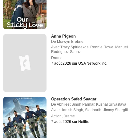
Anna Pigeon
De
Morwyn Brebner
Avec
Tracy Spiridakos
,
Ronnie Rowe
,
Manuel
Rodriguez-Saenz
Drame
7 août 2026 sur USA Network Inc.
Operation Safed Saagar
De
Abhijeet Singh Parmar
,
Kushal Srivastava
Avec
Harssh Singh
,
Siddharth
,
Jimmy Shergill
Action
,
Drame
7 août 2026 sur Netflix