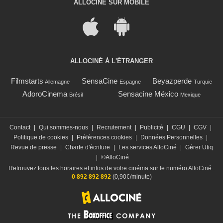
ALLOCINÉ SUR MOBILE
ALLOCINÉ À L'ÉTRANGER
Filmstarts
SensaCine
Beyazperde
Allemagne
Espagne
Turquie
AdoroCinema
Sensacine México
Brésil
Mexique
Contact
|
Qui sommes-nous
|
Recrutement
|
Publicité
|
CGU
|
CGV
|
Politique de cookies
|
Préférences cookies
|
Données Personnelles
|
Revue de presse
|
Charte d'écriture
|
Les services AlloCiné
|
Gérer Utiq
|
©AlloCiné
Retrouvez tous les horaires et infos de votre cinéma sur le numéro AlloCiné :
0 892 892 892
(0,90€/minute)