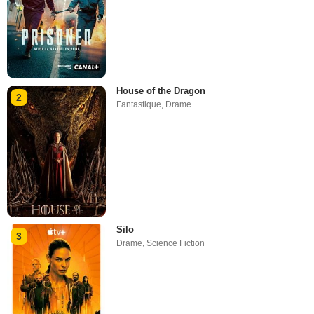
House of the Dragon
2
Fantastique
,
Drame
Silo
3
Drame
,
Science Fiction