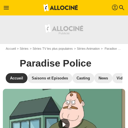
profil
menu
search
Accueil
Séries
Séries TV les plus populaires
Séries Animation
Paradise Police
Paradise Police
Accueil
Saisons et Episodes
Casting
News
Vidéo