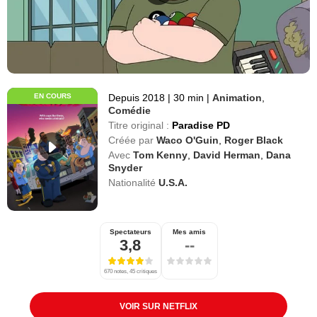
EN COURS
Depuis 2018
|
30 min
|
Animation
,
Comédie
Titre original :
Paradise PD
Créée par
Waco O'Guin
,
Roger Black
Avec
Tom Kenny
,
David Herman
,
Dana
Snyder
Nationalité
U.S.A.
Spectateurs
Mes amis
3,8
--
670 notes, 45 critiques
VOIR SUR NETFLIX