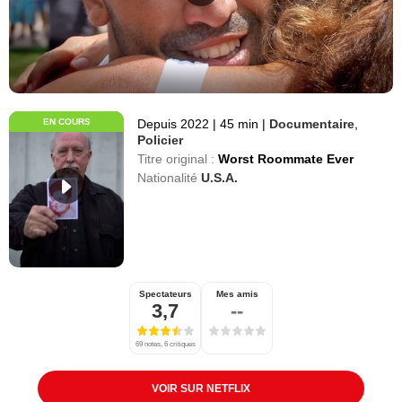
EN COURS
Depuis 2022
|
45 min
|
Documentaire
,
Policier
Titre original :
Worst Roommate Ever
Nationalité
U.S.A.
Spectateurs
Mes amis
3,7
--
69 notes, 6 critiques
VOIR SUR NETFLIX