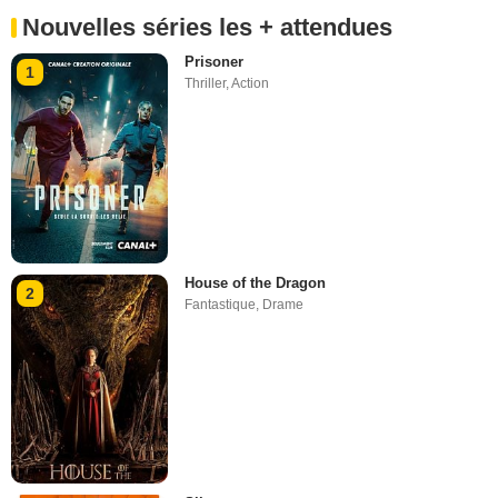
Nouvelles séries les + attendues
Prisoner
1
Thriller
,
Action
House of the Dragon
2
Fantastique
,
Drame