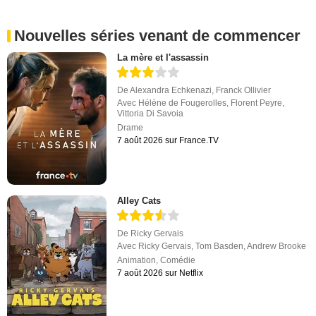
Nouvelles séries venant de commencer
La mère et l'assassin
De
Alexandra Echkenazi
,
Franck Ollivier
Avec
Hélène de Fougerolles
,
Florent Peyre
,
Vittoria Di Savoia
Drame
7 août 2026 sur France.TV
Alley Cats
De
Ricky Gervais
Avec
Ricky Gervais
,
Tom Basden
,
Andrew Brooke
Animation
,
Comédie
7 août 2026 sur Netflix