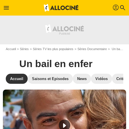
profil
menu
search
Accueil
Séries
Séries TV les plus populaires
Séries Documentaire
Un bail en enfer
Un bail en enfer
Accueil
Saisons et Episodes
News
Vidéos
Critiqu