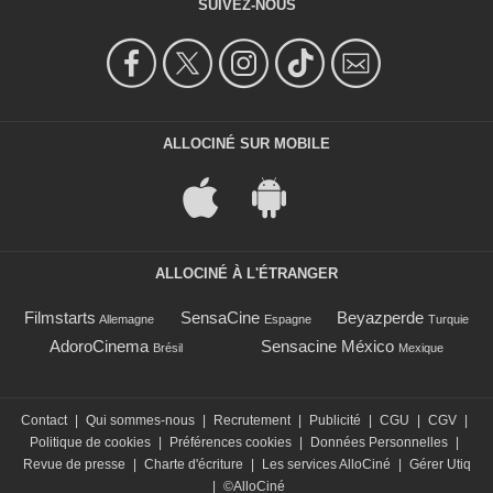
SUIVEZ-NOUS
ALLOCINÉ SUR MOBILE
ALLOCINÉ À L'ÉTRANGER
Filmstarts
SensaCine
Beyazperde
Allemagne
Espagne
Turquie
AdoroCinema
Sensacine México
Brésil
Mexique
Contact
|
Qui sommes-nous
|
Recrutement
|
Publicité
|
CGU
|
CGV
|
Politique de cookies
|
Préférences cookies
|
Données Personnelles
|
Revue de presse
|
Charte d'écriture
|
Les services AlloCiné
|
Gérer Utiq
|
©AlloCiné