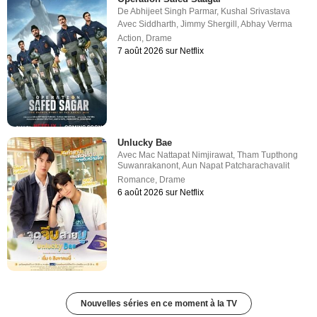
De
Abhijeet Singh Parmar
,
Kushal Srivastava
Avec
Siddharth
,
Jimmy Shergill
,
Abhay Verma
Action
,
Drame
7 août 2026 sur Netflix
Unlucky Bae
Avec
Mac Nattapat Nimjirawat
,
Tham Tupthong
Suwanrakanont
,
Aun Napat Patcharachavalit
Romance
,
Drame
6 août 2026 sur Netflix
Nouvelles séries en ce moment à la TV