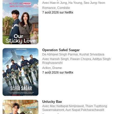
Avec
Hae-in Jung
,
Ha Young
,
Seo Jung-Yeon
Romance
,
Comédie
7 août 2026 sur Netflix
Operation Safed Saagar
De
Abhijeet Singh Parmar
,
Kushal Srivastava
Avec
Harssh Singh
,
Pawan Chopra
,
Adittya Singh
Rraghuwanshi
Action
,
Drame
7 août 2026 sur Netflix
Unlucky Bae
Avec
Mac Nattapat Nimjirawat
,
Tham Tupthong
Suwanrakanont
,
Aun Napat Patcharachavalit