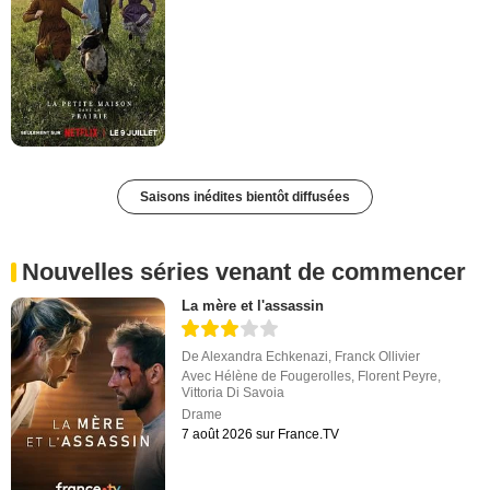
Saisons inédites bientôt diffusées
Nouvelles séries venant de commencer
La mère et l'assassin
De
Alexandra Echkenazi
,
Franck Ollivier
Avec
Hélène de Fougerolles
,
Florent Peyre
,
Vittoria Di Savoia
Drame
7 août 2026 sur France.TV