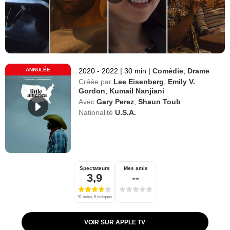
ANNULÉE
2020 - 2022
|
30 min
|
Comédie
,
Drame
Créée par
Lee Eisenberg
,
Emily V.
Gordon
,
Kumail Nanjiani
Avec
Gary Perez
,
Shaun Toub
Nationalité
U.S.A.
Spectateurs
Mes amis
3,9
--
91 notes, 6 critiques
VOIR SUR APPLE TV