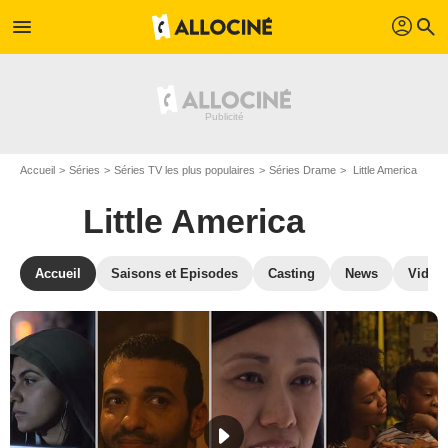
profil
menu
search
Accueil
Séries
Séries TV les plus populaires
Séries Drame
Little America
Little America
Accueil
Saisons et Episodes
Casting
News
Vidéo