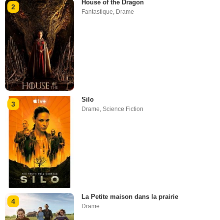
House of the Dragon
2
Fantastique
,
Drame
Silo
3
Drame
,
Science Fiction
La Petite maison dans la prairie
4
Drame