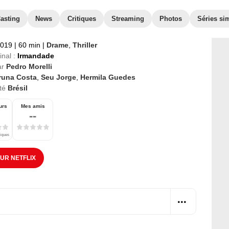
asting
News
Critiques
Streaming
Photos
Séries sim
2019
|
60 min
|
Drame
,
Thriller
inal :
Irmandade
ar
Pedro Morelli
runa Costa
,
Seu Jorge
,
Hermila Guedes
té
Brésil
urs
Mes amis
--
tiques
SUR NETFLIX