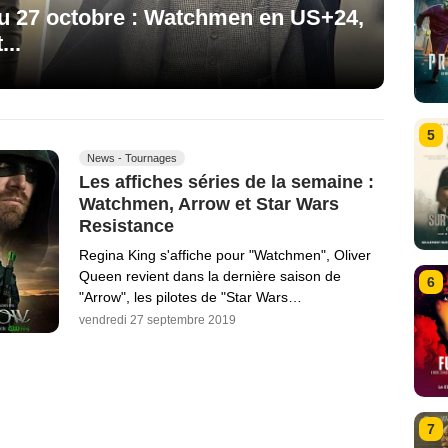
 au 27 octobre : Watchmen en US+24,
...
5
News - Tournages
Les affiches séries de la semaine :
Watchmen, Arrow et Star Wars
Resistance
Regina King s'affiche pour "Watchmen", Oliver
Queen revient dans la dernière saison de
6
"Arrow", les pilotes de "Star Wars…
vendredi 27 septembre 2019
7