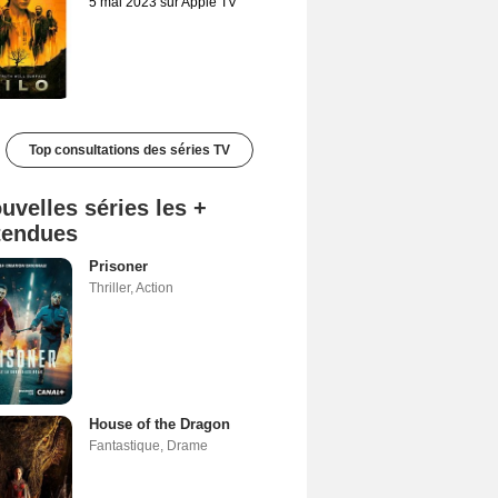
5 mai 2023 sur Apple TV
Top consultations des séries TV
uvelles séries les +
tendues
Prisoner
Thriller
,
Action
House of the Dragon
Fantastique
,
Drame