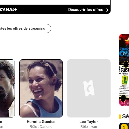
Découvrir les offres
outes les offres de streaming
Sé
ge
Hermila Guedes
Lee Taylor
on
Rôle : Darlene
Rôle : Ivan
1