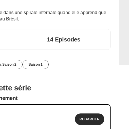
e dans une spirale infernale quand elle apprend que
au Brésil.
14 Episodes
la Saison 2
Saison 1
tte série
nnement
REGARDER