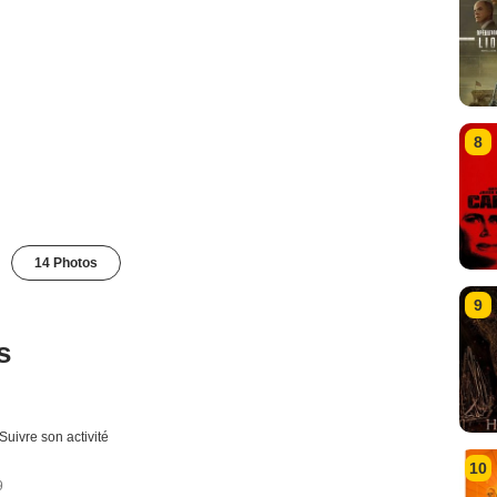
8
14 Photos
9
s
Suivre son activité
10
9