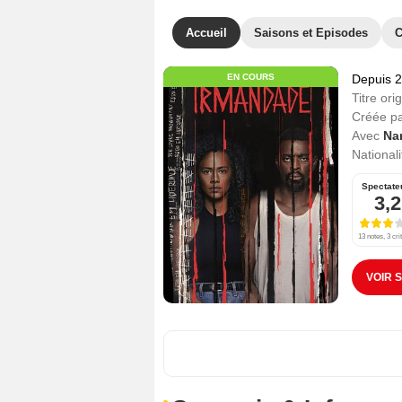
Accueil
Saisons et Episodes
C
EN COURS
Depuis 
Titre orig
Créée p
Avec
Na
Nationali
Spectate
3,2
13 notes, 3 cri
VOIR 