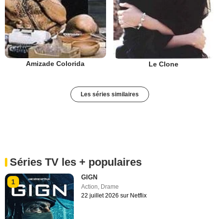
Amizade Colorida
Le Clone
Les séries similaires
Séries TV les + populaires
GIGN
1
Action
,
Drame
22 juillet 2026 sur Netflix