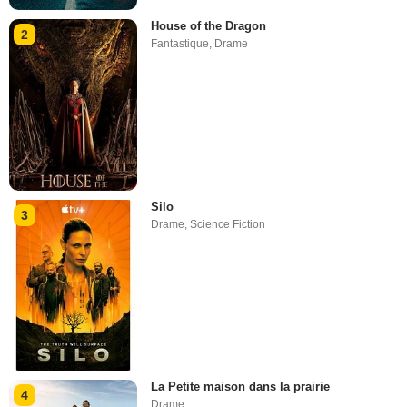
House of the Dragon
2
Fantastique
,
Drame
Silo
3
Drame
,
Science Fiction
La Petite maison dans la prairie
4
Drame