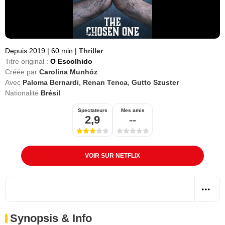
Depuis 2019
|
60 min
|
Thriller
Titre original :
O Escolhido
Créée par
Carolina Munhóz
Avec
Paloma Bernardi
,
Renan Tenca
,
Gutto Szuster
Nationalité
Brésil
Spectateurs
Mes amis
2,9
--
VOIR SUR NETFLIX
Synopsis & Info