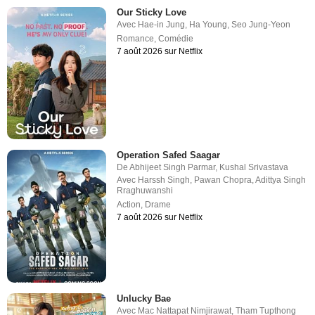
Our Sticky Love
Avec
Hae-in Jung
,
Ha Young
,
Seo Jung-Yeon
Romance
,
Comédie
7 août 2026 sur Netflix
Operation Safed Saagar
De
Abhijeet Singh Parmar
,
Kushal Srivastava
Avec
Harssh Singh
,
Pawan Chopra
,
Adittya Singh
Rraghuwanshi
Action
,
Drame
7 août 2026 sur Netflix
Unlucky Bae
Avec
Mac Nattapat Nimjirawat
,
Tham Tupthong