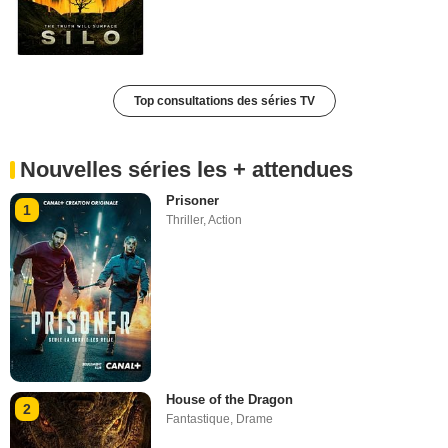
Top consultations des séries TV
Nouvelles séries les + attendues
Prisoner
1
Thriller
,
Action
House of the Dragon
2
Fantastique
,
Drame