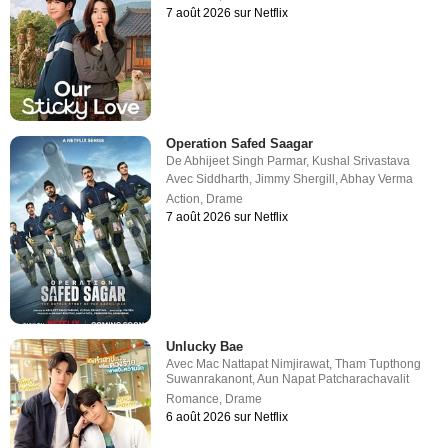
7 août 2026 sur Netflix
Operation Safed Saagar
De
Abhijeet Singh Parmar
,
Kushal Srivastava
Avec
Siddharth
,
Jimmy Shergill
,
Abhay Verma
Action
,
Drame
7 août 2026 sur Netflix
Unlucky Bae
Avec
Mac Nattapat Nimjirawat
,
Tham Tupthong
Suwanrakanont
,
Aun Napat Patcharachavalit
Romance
,
Drame
6 août 2026 sur Netflix