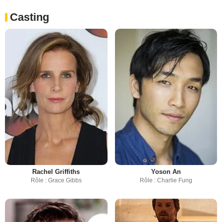
Casting
Rachel Griffiths
Yoson An
Rôle : Grace Gibbs
Rôle : Charlie Fung