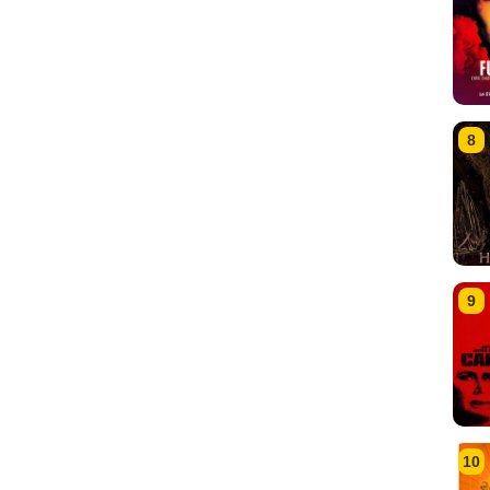
8
9
10