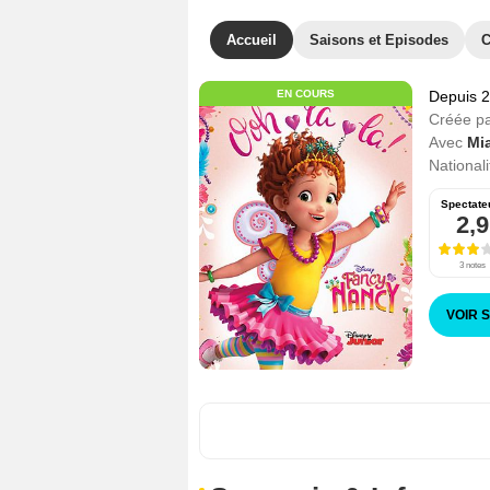
Accueil
Saisons et Episodes
C
EN COURS
Depuis 
Créée p
Avec
Mi
Nationali
Spectate
2,9
3 notes
VOIR 