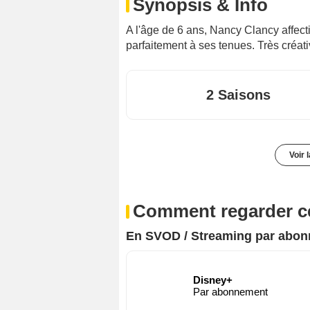
Synopsis & Info
A l'âge de 6 ans, Nancy Clancy affect
parfaitement à ses tenues. Très créati
2 Saisons
Voir 
Comment regarder ce
En SVOD / Streaming par abo
Disney+
Par abonnement