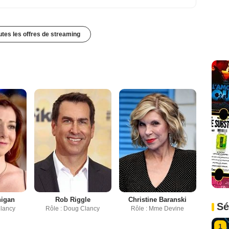
outes les offres de streaming
nigan
Rob Riggle
Christine Baranski
Sé
Clancy
Rôle : Doug Clancy
Rôle : Mme Devine
1