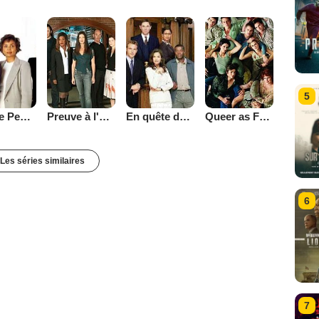
5
Preuve à l'appui
En quête de justice
Queer as Folk (2000)
For the People (2002)
Les séries similaires
6
7