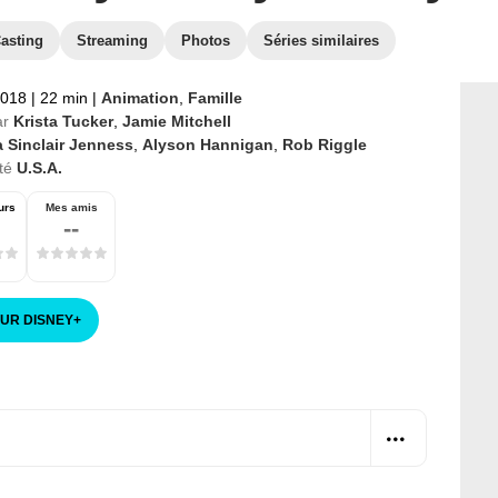
asting
Streaming
Photos
Séries similaires
2018
|
22 min
|
Animation
,
Famille
ar
Krista Tucker
,
Jamie Mitchell
a Sinclair Jenness
,
Alyson Hannigan
,
Rob Riggle
té
U.S.A.
urs
Mes amis
--
SUR DISNEY
+