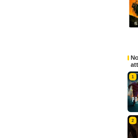
No
at
1
2