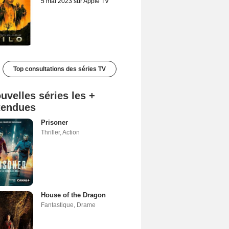
5 mai 2023 sur Apple TV
Top consultations des séries TV
uvelles séries les +
tendues
Prisoner
Thriller
,
Action
House of the Dragon
Fantastique
,
Drame