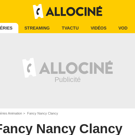
ÉRIES
STREAMING
TVACTU
VIDÉOS
VOD
éries Animation
Fancy Nancy Clancy
Fancy Nancy Clancy