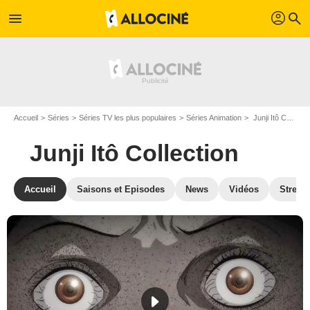
profil
menu
search
Accueil
Séries
Séries TV les plus populaires
Séries Animation
Junji Itô Collection
Junji Itô Collection
Accueil
Saisons et Episodes
News
Vidéos
Stream