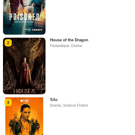
House of the Dragon
2
Fantastique
,
Drame
Silo
3
Drame
,
Science Fiction