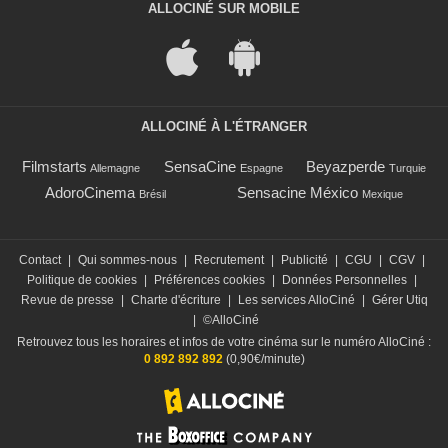
ALLOCINÉ SUR MOBILE
ALLOCINÉ À L'ÉTRANGER
Filmstarts
SensaCine
Beyazperde
Allemagne
Espagne
Turquie
AdoroCinema
Sensacine México
Brésil
Mexique
Contact
|
Qui sommes-nous
|
Recrutement
|
Publicité
|
CGU
|
CGV
|
Politique de cookies
|
Préférences cookies
|
Données Personnelles
|
Revue de presse
|
Charte d'écriture
|
Les services AlloCiné
|
Gérer Utiq
|
©AlloCiné
Retrouvez tous les horaires et infos de votre cinéma sur le numéro AlloCiné :
0 892 892 892
(0,90€/minute)