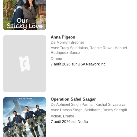
Anna Pigeon
De
Morwyn Brebner
Avec
Tracy Spiridakos
,
Ronnie Rowe
,
Manuel
Rodriguez-Saenz
Drame
7 août 2026 sur USA Network Inc.
Operation Safed Saagar
De
Abhijeet Singh Parmar
,
Kushal Srivastava
Avec
Harssh Singh
,
Siddharth
,
Jimmy Shergill
Action
,
Drame
7 août 2026 sur Netflix