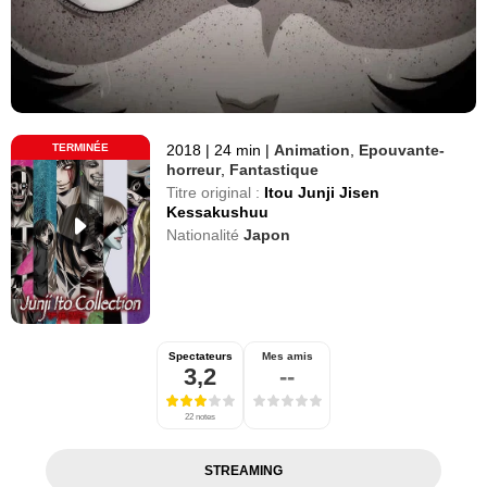
TERMINÉE
2018
|
24 min
|
Animation
,
Epouvante-
horreur
,
Fantastique
Titre original :
Itou Junji Jisen
Kessakushuu
Nationalité
Japon
Spectateurs
Mes amis
3,2
--
22 notes
STREAMING