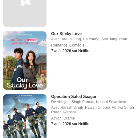
Our Sticky Love
Avec
Hae-in Jung
,
Ha Young
,
Seo Jung-Yeon
Romance
,
Comédie
7 août 2026 sur Netflix
Operation Safed Saagar
De
Abhijeet Singh Parmar
,
Kushal Srivastava
Avec
Harssh Singh
,
Pawan Chopra
,
Adittya Singh
Rraghuwanshi
Action
,
Drame
7 août 2026 sur Netflix