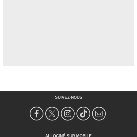
SUIVEZ-NOUS
ALLOCINÉ SUR MOBILE