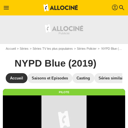
profil
menu
search
Accueil
Séries
Séries TV les plus populaires
Séries Policier
NYPD Blue (2019)
NYPD Blue (2019)
Accueil
Saisons et Episodes
Casting
Séries similaire
PILOTE