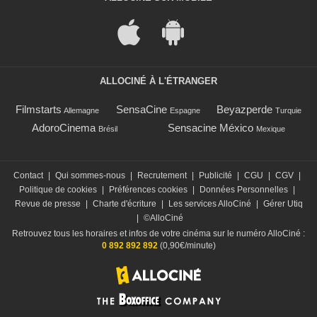
ALLOCINÉ À L'ÉTRANGER
Filmstarts
SensaCine
Beyazperde
Allemagne
Espagne
Turquie
AdoroCinema
Sensacine México
Brésil
Mexique
Contact
|
Qui sommes-nous
|
Recrutement
|
Publicité
|
CGU
|
CGV
|
Politique de cookies
|
Préférences cookies
|
Données Personnelles
|
Revue de presse
|
Charte d'écriture
|
Les services AlloCiné
|
Gérer Utiq
|
©AlloCiné
Retrouvez tous les horaires et infos de votre cinéma sur le numéro AlloCiné :
0 892 892 892
(0,90€/minute)