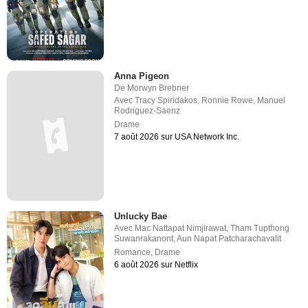
Anna Pigeon
De
Morwyn Brebner
Avec
Tracy Spiridakos
,
Ronnie Rowe
,
Manuel
Rodriguez-Saenz
Drame
7 août 2026 sur USA Network Inc.
Unlucky Bae
Avec
Mac Nattapat Nimjirawat
,
Tham Tupthong
Suwanrakanont
,
Aun Napat Patcharachavalit
Romance
,
Drame
6 août 2026 sur Netflix