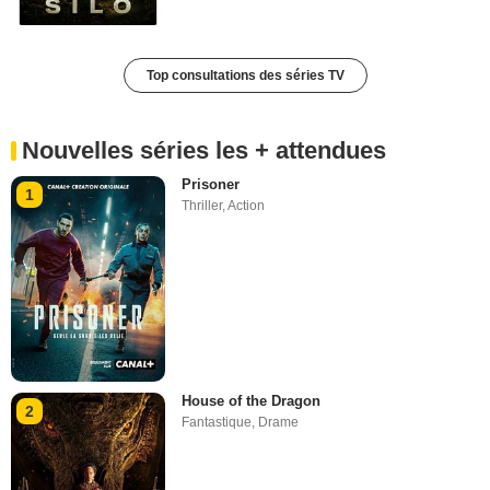
Top consultations des séries TV
Nouvelles séries les + attendues
Prisoner
1
Thriller
,
Action
House of the Dragon
2
Fantastique
,
Drame