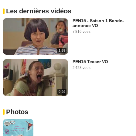
Les dernières vidéos
PEN15 - Saison 1 Bande-
annonce VO
7 816 vues
1:59
PEN15 Teaser VO
2 428 vues
0:29
Photos