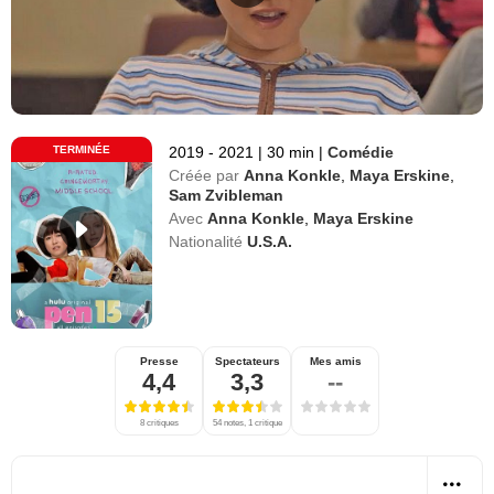
TERMINÉE
2019 - 2021
|
30 min
|
Comédie
Créée par
Anna Konkle
,
Maya Erskine
,
Sam Zvibleman
Avec
Anna Konkle
,
Maya Erskine
Nationalité
U.S.A.
Presse
Spectateurs
Mes amis
4,4
3,3
--
8 critiques
54 notes, 1 critique