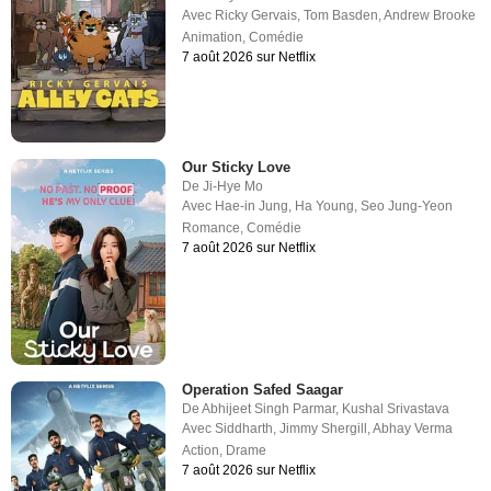
Avec
Ricky Gervais
,
Tom Basden
,
Andrew Brooke
Animation
,
Comédie
7 août 2026 sur Netflix
Our Sticky Love
De
Ji-Hye Mo
Avec
Hae-in Jung
,
Ha Young
,
Seo Jung-Yeon
Romance
,
Comédie
7 août 2026 sur Netflix
Operation Safed Saagar
De
Abhijeet Singh Parmar
,
Kushal Srivastava
Avec
Siddharth
,
Jimmy Shergill
,
Abhay Verma
Action
,
Drame
7 août 2026 sur Netflix