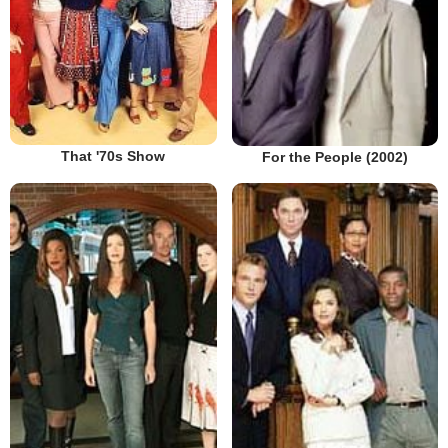
That '70s Show
For the People (2002)