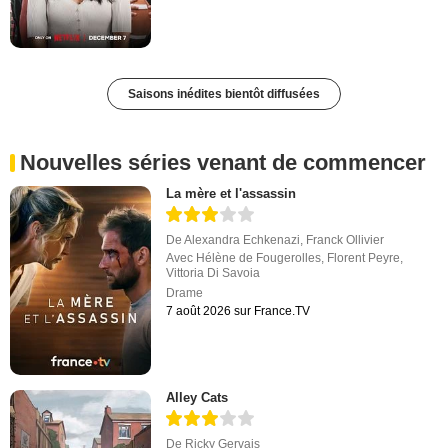
Saisons inédites bientôt diffusées
Nouvelles séries venant de commencer
La mère et l'assassin
De
Alexandra Echkenazi
,
Franck Ollivier
Avec
Hélène de Fougerolles
,
Florent Peyre
,
Vittoria Di Savoia
Drame
7 août 2026 sur France.TV
Alley Cats
De
Ricky Gervais