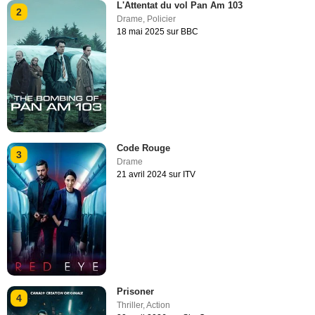
L'Attentat du vol Pan Am 103
2
Drame
,
Policier
18 mai 2025 sur BBC
Code Rouge
3
Drame
21 avril 2024 sur ITV
Prisoner
4
Thriller
,
Action