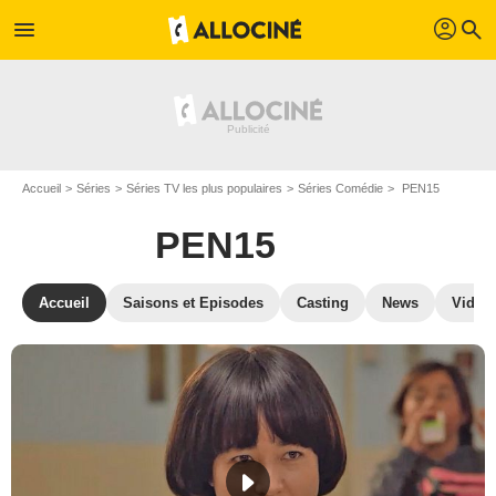
profil
menu
search
Accueil
Séries
Séries TV les plus populaires
Séries Comédie
PEN15
PEN15
Accueil
Saisons et Episodes
Casting
News
Vidéo