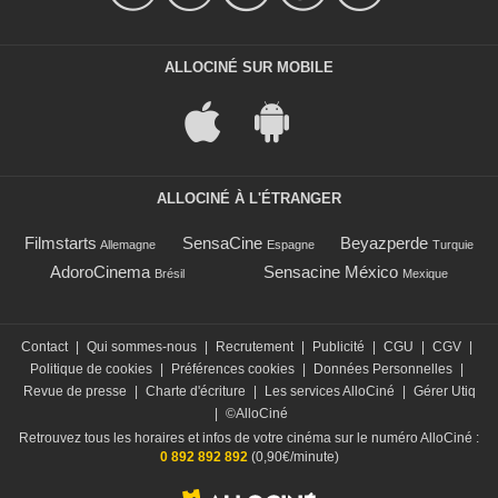
ALLOCINÉ SUR MOBILE
ALLOCINÉ À L'ÉTRANGER
Filmstarts
SensaCine
Beyazperde
Allemagne
Espagne
Turquie
AdoroCinema
Sensacine México
Brésil
Mexique
Contact
|
Qui sommes-nous
|
Recrutement
|
Publicité
|
CGU
|
CGV
|
Politique de cookies
|
Préférences cookies
|
Données Personnelles
|
Revue de presse
|
Charte d'écriture
|
Les services AlloCiné
|
Gérer Utiq
|
©AlloCiné
Retrouvez tous les horaires et infos de votre cinéma sur le numéro AlloCiné :
0 892 892 892
(0,90€/minute)