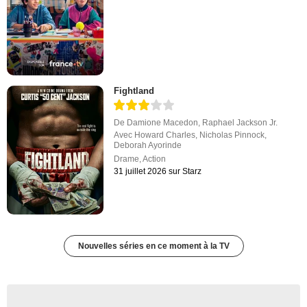
Fightland
De
Damione Macedon
,
Raphael Jackson Jr.
Avec
Howard Charles
,
Nicholas Pinnock
,
Deborah Ayorinde
Drame
,
Action
31 juillet 2026 sur Starz
Nouvelles séries en ce moment à la TV