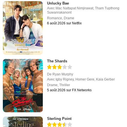
Unlucky Bae
Avec
Mac Nattapat Nimjirawat
,
Tham Tupthong
Suwanrakanont
Romance
,
Drame
6 août 2026 sur Netflix
The Shards
De
Ryan Murphy
Avec
Igby Rigney
,
Homer Gere
,
Kaia Gerber
Drame
,
Thriller
5 août 2026 sur FX Networks
Sterling Point