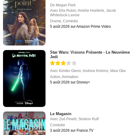
De
Megan Park
Avec
Ella Rubin
,
Amélie Hoeferle
,
Jacob
Whiteduck-Lavoie
Drame
,
Comédie
5 août 2026 sur Amazon Prime Video
Star Wars: Visions Présente - Le Neuvième
Jedi
Avec
Kimiko Glenn
,
Andrew Kishino
,
Masi Oka
Action
,
Animation
5 août 2026 sur Disney+
Le Magasin
Avec
Zoé Pinelli
,
Siméon Ruff
Comédie
3 août 2026 sur France.TV