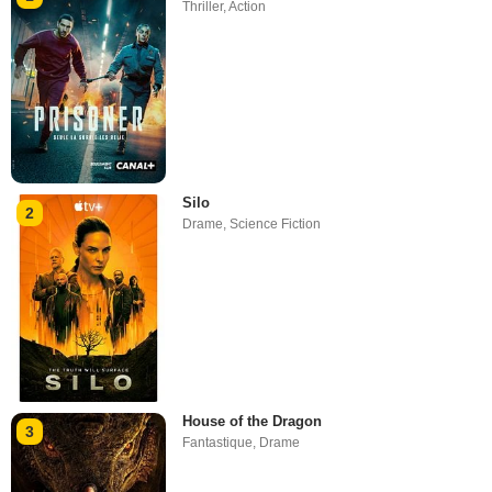
Thriller
,
Action
Silo
2
Drame
,
Science Fiction
House of the Dragon
3
Fantastique
,
Drame