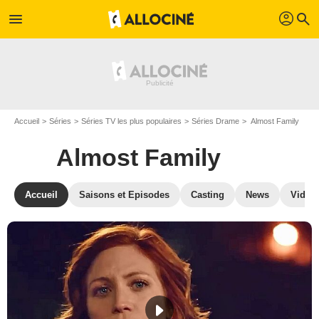
profil
menu
search
Accueil
Séries
Séries TV les plus populaires
Séries Drame
Almost Family
Almost Family
Accueil
Saisons et Episodes
Casting
News
Vidéo