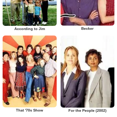
Becker
According to Jim
That '70s Show
For the People (2002)