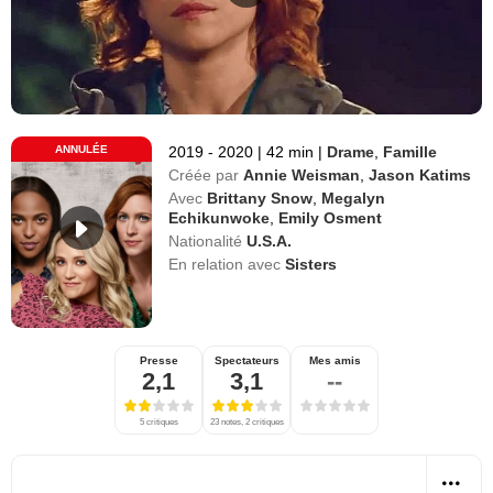
ANNULÉE
2019 - 2020
|
42 min
|
Drame
,
Famille
Créée par
Annie Weisman
,
Jason Katims
Avec
Brittany Snow
,
Megalyn
Echikunwoke
,
Emily Osment
Nationalité
U.S.A.
En relation avec
Sisters
Presse
Spectateurs
Mes amis
2,1
3,1
--
5 critiques
23 notes, 2 critiques