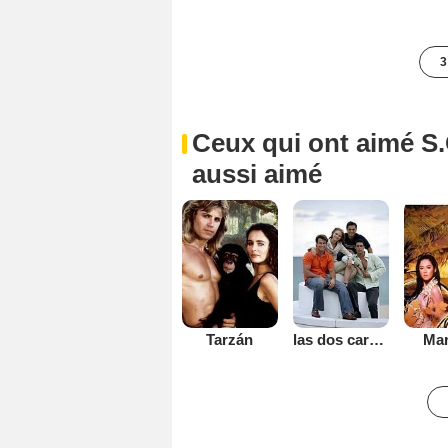
3
Ceux qui ont aimé S.
aussi aimé
Tarzán
las dos caras de Ana
Mar