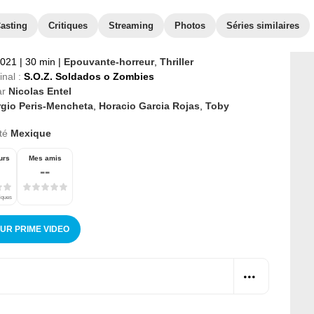
asting
Critiques
Streaming
Photos
Séries similaires
2021
|
30 min
|
Epouvante-horreur
,
Thriller
inal :
S.O.Z. Soldados o Zombies
ar
Nicolas Entel
rgio Peris-Mencheta
,
Horacio Garcia Rojas
,
Toby
té
Mexique
urs
Mes amis
--
tiques
SUR PRIME VIDEO