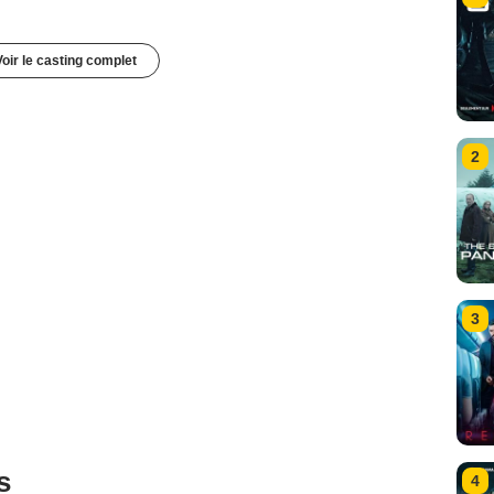
Voir le casting complet
2
3
s
4