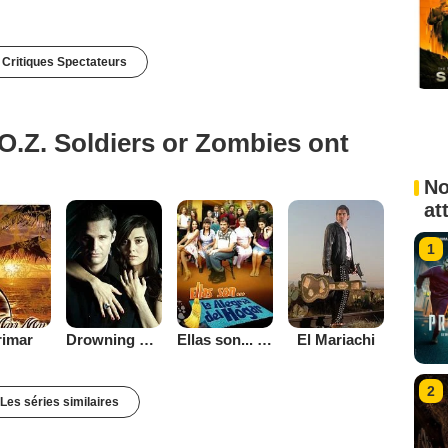
 Critiques Spectateurs
O.Z. Soldiers or Zombies ont
No
at
1
imar
Drowning City
Ellas son... la alegría del hogar
El Mariachi
2
Les séries similaires