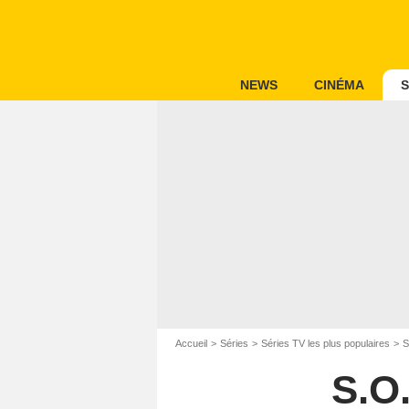
NEWS
CINÉMA
S
Accueil
Séries
Séries TV les plus populaires
S
S.O