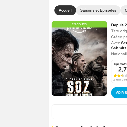
Accueil
Saisons et Episodes
C
EN COURS
Depuis 
Titre orig
Créée p
Avec
Se
Schmitz
Nationali
Spectate
2,7
11 notes, 3 cri
VOIR 