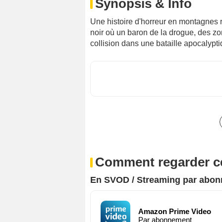
Synopsis & Info
Une histoire d'horreur en montagnes 
noir où un baron de la drogue, des zo
collision dans une bataille apocalypt
Comment regarder ce
En SVOD / Streaming par abo
Amazon Prime Video
Par abonnement