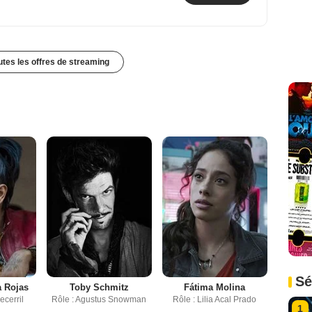
outes les offres de streaming
Sé
a Rojas
Toby Schmitz
Fátima Molina
ecerril
Rôle : Agustus Snowman
Rôle : Lilia Acal Prado
1