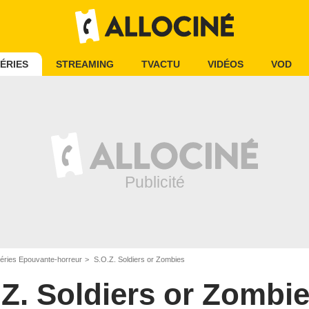
ÉRIES
STREAMING
TVACTU
VIDÉOS
VOD
éries Epouvante-horreur
S.O.Z. Soldiers or Zombies
.Z. Soldiers or Zombi