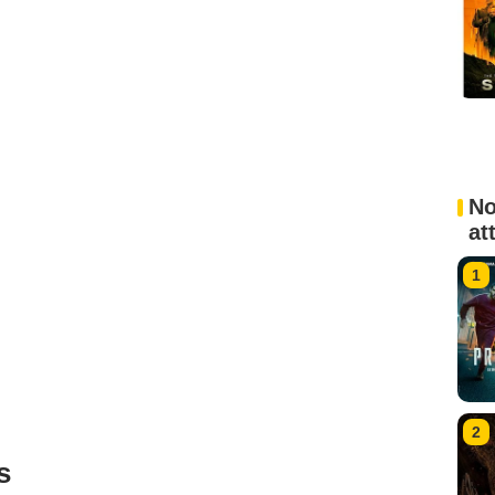
No
at
1
2
s