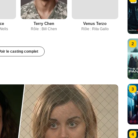
ce
Terry Chen
Venus Terzo
Wells
Rôle : Bill Chen
Rôle : Rita Gallo
2
Voir le casting complet
3
4