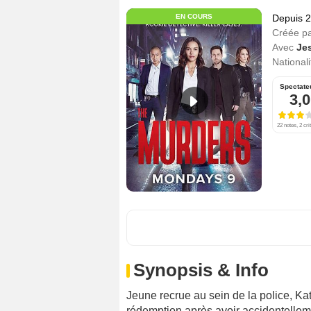
EN COURS
Depuis 
Créée p
Avec
Je
Nationali
Spectate
3,0
22 notes, 2 cri
Synopsis & Info
Jeune recrue au sein de la police, Ka
rédemption après avoir accidentellem