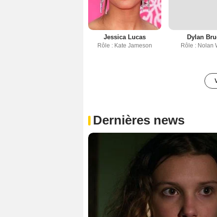
Jessica Lucas
Dylan Bru
Rôle : Kate Jameson
Rôle : Nolan 
Dernières news