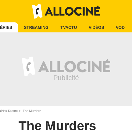
ÉRIES
STREAMING
TVACTU
VIDÉOS
VOD
éries Drame
The Murders
The Murders