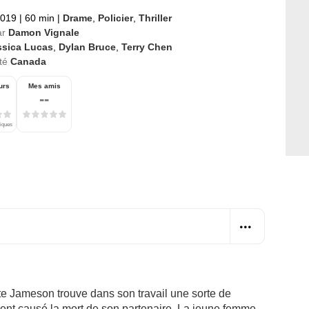
2019
|
60 min
|
Drame
,
Policier
,
Thriller
ar
Damon Vignale
ssica Lucas
,
Dylan Bruce
,
Terry Chen
té
Canada
urs
Mes amis
--
tiques
te Jameson trouve dans son travail une sorte de
ent causé la mort de son partenaire. La jeune femme