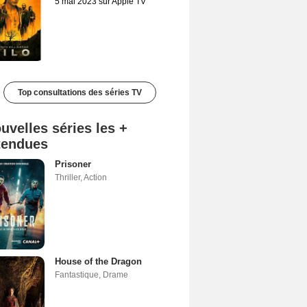
5 mai 2023 sur Apple TV
Top consultations des séries TV
uvelles séries les +
tendues
Prisoner
Thriller
,
Action
House of the Dragon
Fantastique
,
Drame