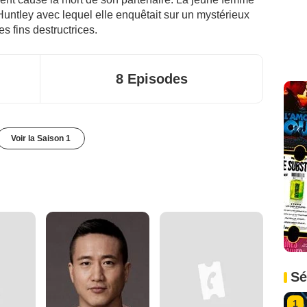
Huntley avec lequel elle enquêtait sur un mystérieux
es fins destructrices.
8 Episodes
Voir la Saison 1
Sé
1