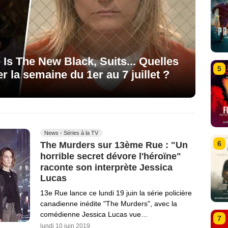
Is The New Black, Suits... Quelles
5
r la semaine du 1er au 7 juillet ?
News - Séries à la TV
6
The Murders sur 13ème Rue : "Un
horrible secret dévore l'héroïne"
raconte son interprète Jessica
Lucas
13e Rue lance ce lundi 19 juin la série policière
canadienne inédite "The Murders", avec la
comédienne Jessica Lucas vue…
7
lundi 10 juin 2019