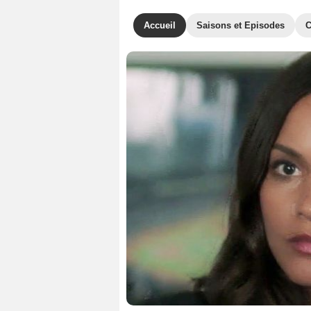
Accueil
Saisons et Episodes
C