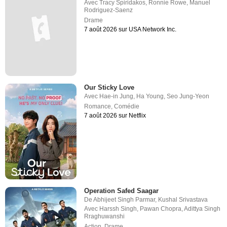
Avec
Tracy Spiridakos
,
Ronnie Rowe
,
Manuel
Rodriguez-Saenz
Drame
7 août 2026 sur USA Network Inc.
Our Sticky Love
Avec
Hae-in Jung
,
Ha Young
,
Seo Jung-Yeon
Romance
,
Comédie
7 août 2026 sur Netflix
Operation Safed Saagar
De
Abhijeet Singh Parmar
,
Kushal Srivastava
Avec
Harssh Singh
,
Pawan Chopra
,
Adittya Singh
Rraghuwanshi
Action
,
Drame