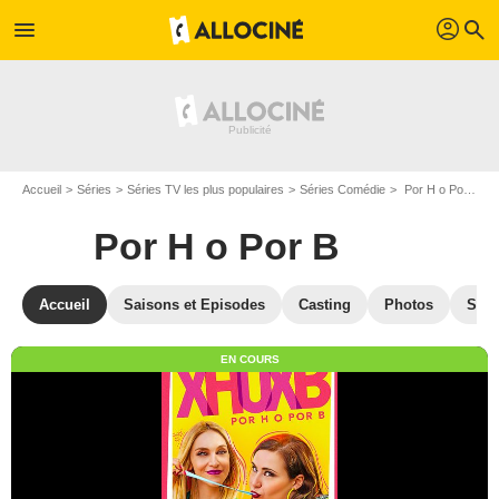
profil
menu
search
Accueil
Séries
Séries TV les plus populaires
Séries Comédie
Por H o Por B
Por H o Por B
Accueil
Saisons et Episodes
Casting
Photos
Séri
EN COURS