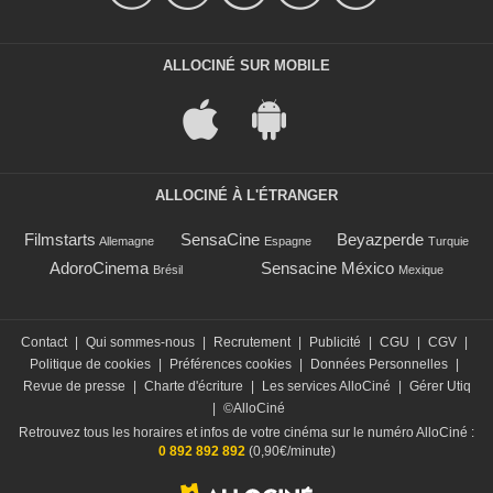
ALLOCINÉ SUR MOBILE
ALLOCINÉ À L'ÉTRANGER
Filmstarts
SensaCine
Beyazperde
Allemagne
Espagne
Turquie
AdoroCinema
Sensacine México
Brésil
Mexique
Contact
|
Qui sommes-nous
|
Recrutement
|
Publicité
|
CGU
|
CGV
|
Politique de cookies
|
Préférences cookies
|
Données Personnelles
|
Revue de presse
|
Charte d'écriture
|
Les services AlloCiné
|
Gérer Utiq
|
©AlloCiné
Retrouvez tous les horaires et infos de votre cinéma sur le numéro AlloCiné :
0 892 892 892
(0,90€/minute)