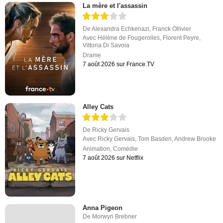
La mère et l'assassin
De
Alexandra Echkenazi
,
Franck Ollivier
Avec
Hélène de Fougerolles
,
Florent Peyre
,
Vittoria Di Savoia
Drame
7 août 2026 sur France.TV
Alley Cats
De
Ricky Gervais
Avec
Ricky Gervais
,
Tom Basden
,
Andrew Brooke
Animation
,
Comédie
7 août 2026 sur Netflix
Anna Pigeon
De
Morwyn Brebner