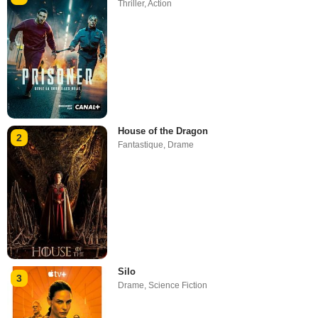
Thriller
,
Action
House of the Dragon
2
Fantastique
,
Drame
Silo
3
Drame
,
Science Fiction