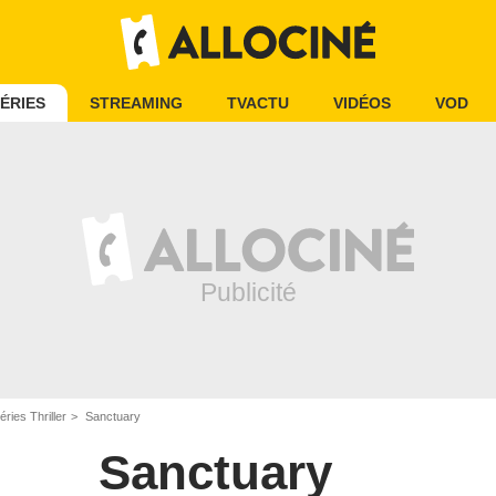
ÉRIES
STREAMING
TVACTU
VIDÉOS
VOD
éries Thriller
Sanctuary
Sanctuary