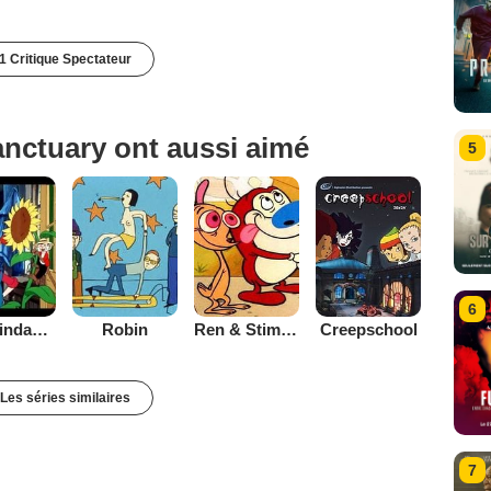
1 Critique Spectateur
anctuary ont aussi aimé
5
6
Fifi Brindacier (1998)
Robin
Ren & Stimpy
Creepschool
Les séries similaires
7