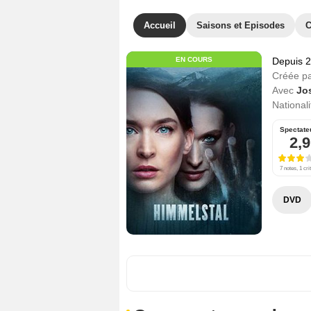
Accueil
Saisons et Episodes
C
EN COURS
Depuis 
Créée p
Avec
Jo
Nationali
Spectate
2,9
7 notes, 1 cri
DVD