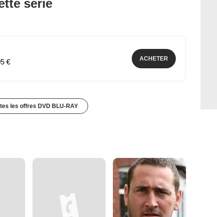
tte série
ACHETER
05 €
utes les offres DVD BLU-RAY