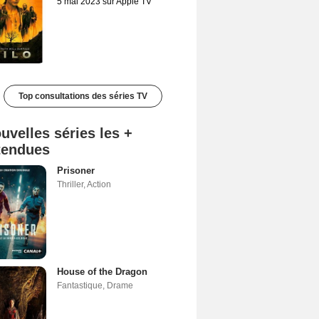
5 mai 2023 sur Apple TV
Top consultations des séries TV
uvelles séries les +
tendues
Prisoner
Thriller
,
Action
House of the Dragon
Fantastique
,
Drame