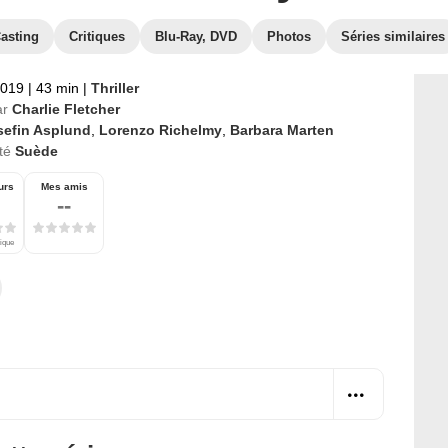
asting
Critiques
Blu-Ray, DVD
Photos
Séries similaires
2019
|
43 min
|
Thriller
ar
Charlie Fletcher
sefin Asplund
,
Lorenzo Richelmy
,
Barbara Marten
té
Suède
urs
Mes amis
--
tique