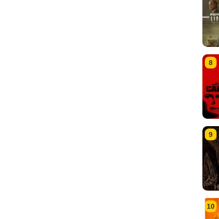
8
9
10