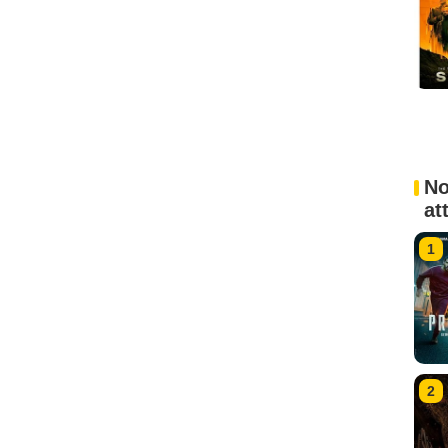
No
at
1
2