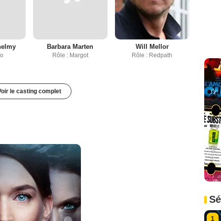
helmy
Barbara Marten
Will Mellor
zo
Rôle : Margot
Rôle : Redpath
Voir le casting complet
Sé
1