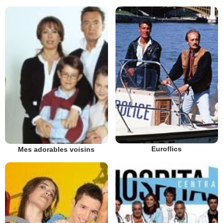
Euroflics
Mes adorables voisins