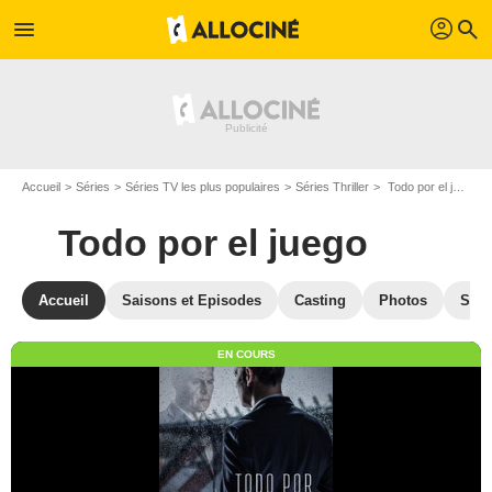
profil
menu
search
Accueil
Séries
Séries TV les plus populaires
Séries Thriller
Todo por el juego
Todo por el juego
Accueil
Saisons et Episodes
Casting
Photos
Séri
EN COURS