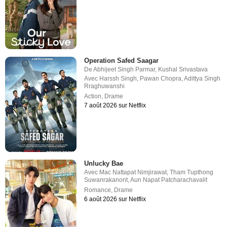
Operation Safed Saagar
De
Abhijeet Singh Parmar
,
Kushal Srivastava
Avec
Harssh Singh
,
Pawan Chopra
,
Adittya Singh
Rraghuwanshi
Action
,
Drame
7 août 2026 sur Netflix
Unlucky Bae
Avec
Mac Nattapat Nimjirawat
,
Tham Tupthong
Suwanrakanont
,
Aun Napat Patcharachavalit
Romance
,
Drame
6 août 2026 sur Netflix