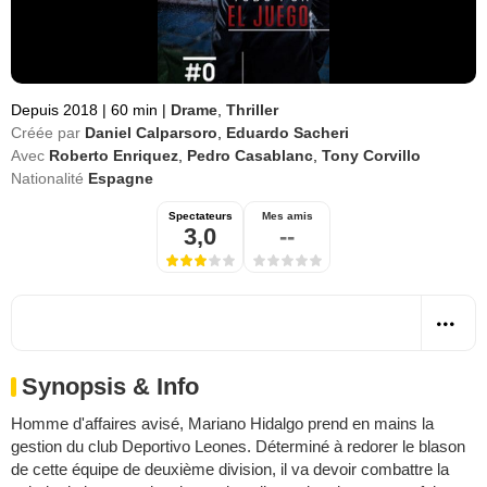
Depuis 2018
|
60 min
|
Drame
,
Thriller
Créée par
Daniel Calparsoro
,
Eduardo Sacheri
Avec
Roberto Enriquez
,
Pedro Casablanc
,
Tony Corvillo
Nationalité
Espagne
Spectateurs
Mes amis
3,0
--
Synopsis & Info
Homme d'affaires avisé, Mariano Hidalgo prend en mains la
gestion du club Deportivo Leones. Déterminé à redorer le blason
de cette équipe de deuxième division, il va devoir combattre la