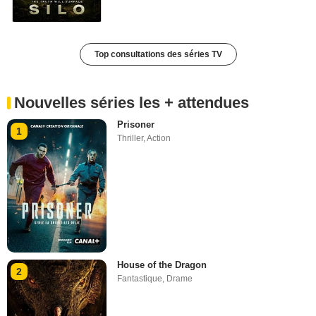
Top consultations des séries TV
Nouvelles séries les + attendues
Prisoner
1
Thriller
,
Action
House of the Dragon
2
Fantastique
,
Drame