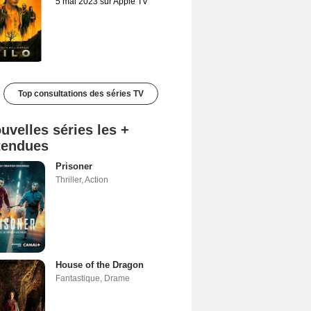
5 mai 2023 sur Apple TV
Top consultations des séries TV
uvelles séries les +
tendues
Prisoner
Thriller
,
Action
House of the Dragon
Fantastique
,
Drame