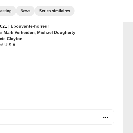
asting
News
Séries similaires
2021
|
Epouvante-horreur
ar
Mark Verheiden
,
Michael Dougherty
mie Clayton
té
U.S.A.