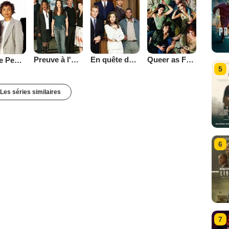
Preuve à l'appui
En quête de justice
Queer as Folk (2000)
For the People (2002)
5
Les séries similaires
6
7