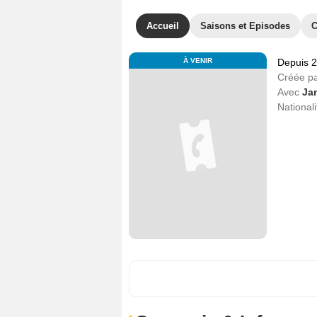
Accueil
Saisons et Episodes
C
À VENIR
Depuis 
Créée p
Avec
Ja
Nationali