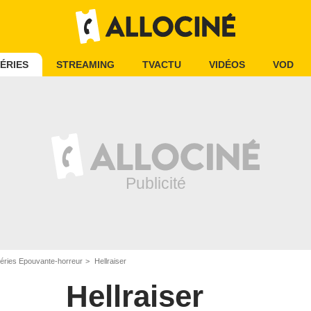
ÉRIES
STREAMING
TVACTU
VIDÉOS
VOD
éries Epouvante-horreur
Hellraiser
Hellraiser