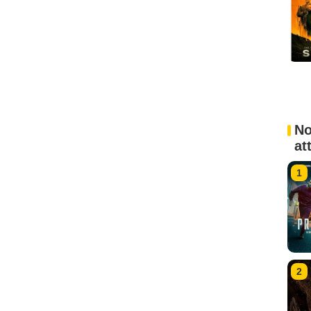
No
at
1
2