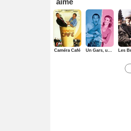
aimé
Caméra Café
Un Gars, une Fille