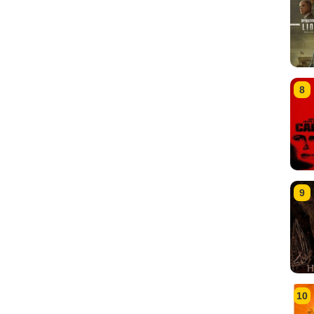
8
9
10