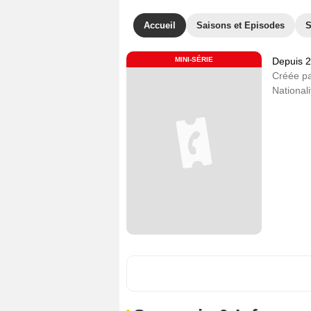
Accueil
Saisons et Episodes
S
MINI-SÉRIE
Depuis 
Créée p
Nationali