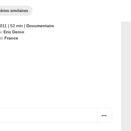
éries similaires
2011
|
52 min
|
Documentaire
ar
Eric Deroo
té
France