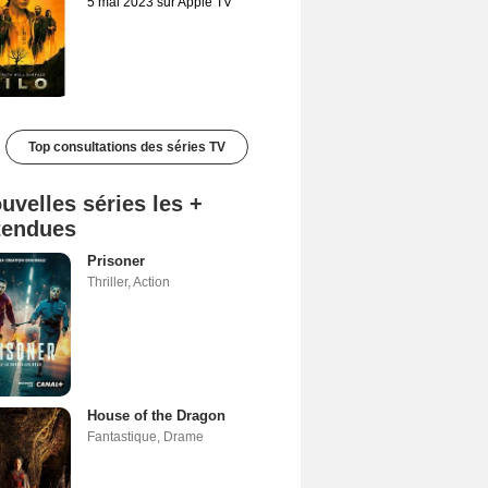
5 mai 2023 sur Apple TV
Top consultations des séries TV
uvelles séries les +
tendues
Prisoner
Thriller
,
Action
House of the Dragon
Fantastique
,
Drame