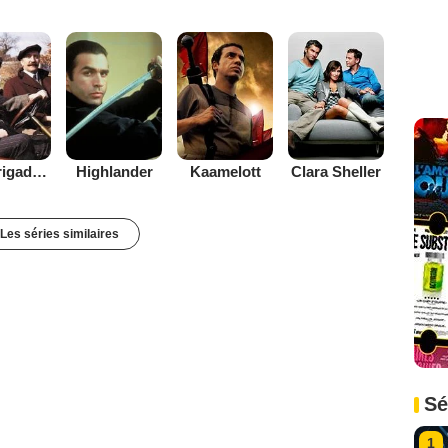
Les Brigades du Tigre
Highlander
Kaamelott
Clara Sheller
Les séries similaires
Sé
1