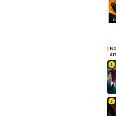
No
at
1
2