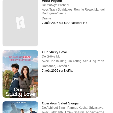
Anna Pigeon
De
Morwyn Brebner
Avec
Tracy Spiridakos
,
Ronnie Rowe
,
Manuel
Rodriguez-Saenz
Drame
7 août 2026 sur USA Network Inc.
Our Sticky Love
De
Ji-Hye Mo
Avec
Hae-in Jung
,
Ha Young
,
Seo Jung-Yeon
Romance
,
Comédie
7 août 2026 sur Netflix
Operation Safed Saagar
De
Abhijeet Singh Parmar
,
Kushal Srivastava
Avec
Siddharth
,
Jimmy Shergill
,
Abhay Verma