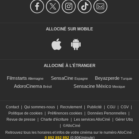
ALLOCINÉ SUR MOBILE
ALLOCINÉ À L'ÉTRANGER
Filmstarts
SensaCine
Beyazperde
Allemagne
Espagne
Turquie
AdoroCinema
Sensacine México
Brésil
Mexique
Contact
|
Qui sommes-nous
|
Recrutement
|
Publicité
|
CGU
|
CGV
|
Politique de cookies
|
Préférences cookies
|
Données Personnelles
|
Revue de presse
|
Charte d'écriture
|
Les services AlloCiné
|
Gérer Utiq
|
©AlloCiné
Retrouvez tous les horaires et infos de votre cinéma sur le numéro AlloCiné :
0 892 892 892
(0,90€/minute)