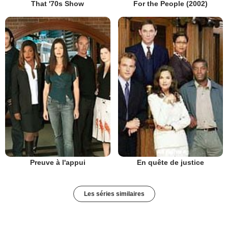
That '70s Show
For the People (2002)
Preuve à l'appui
En quête de justice
Les séries similaires