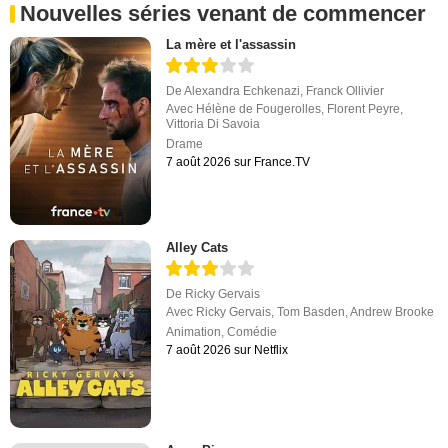
Nouvelles séries venant de commencer
La mère et l'assassin
De
Alexandra Echkenazi
,
Franck Ollivier
Avec
Hélène de Fougerolles
,
Florent Peyre
,
Vittoria Di Savoia
Drame
7 août 2026 sur France.TV
Alley Cats
De
Ricky Gervais
Avec
Ricky Gervais
,
Tom Basden
,
Andrew Brooke
Animation
,
Comédie
7 août 2026 sur Netflix