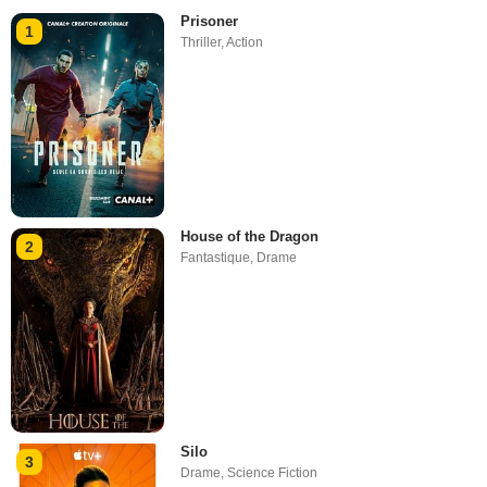
Prisoner
1
Thriller
,
Action
House of the Dragon
2
Fantastique
,
Drame
Silo
3
Drame
,
Science Fiction