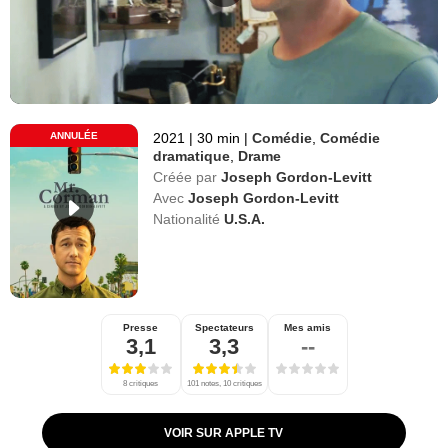
ANNULÉE
2021
|
30 min
|
Comédie
,
Comédie
dramatique
,
Drame
Créée par
Joseph Gordon-Levitt
Avec
Joseph Gordon-Levitt
Nationalité
U.S.A.
Presse
Spectateurs
Mes amis
3,1
3,3
--
8 critiques
101 notes, 10 critiques
VOIR SUR APPLE TV