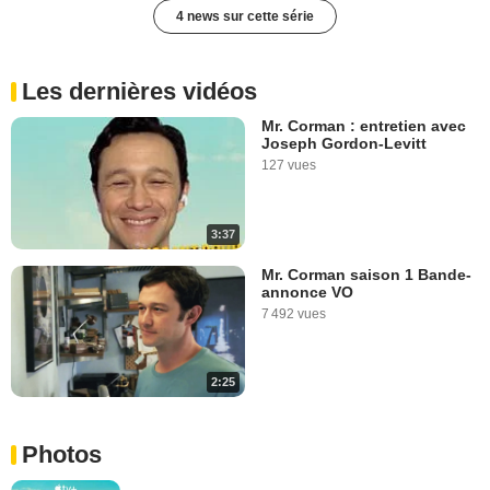
4 news sur cette série
Les dernières vidéos
Mr. Corman : entretien avec
Joseph Gordon-Levitt
127 vues
3:37
Mr. Corman saison 1 Bande-
annonce VO
7 492 vues
2:25
Photos