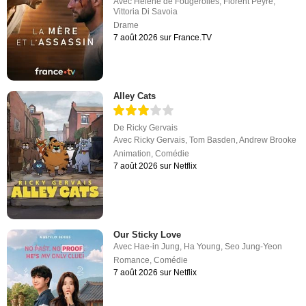
Avec
Hélène de Fougerolles
,
Florent Peyre
,
Vittoria Di Savoia
Drame
7 août 2026 sur France.TV
Alley Cats
De
Ricky Gervais
Avec
Ricky Gervais
,
Tom Basden
,
Andrew Brooke
Animation
,
Comédie
7 août 2026 sur Netflix
Our Sticky Love
Avec
Hae-in Jung
,
Ha Young
,
Seo Jung-Yeon
Romance
,
Comédie
7 août 2026 sur Netflix