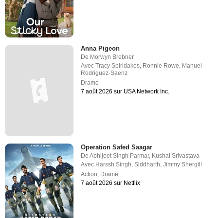
Anna Pigeon
De
Morwyn Brebner
Avec
Tracy Spiridakos
,
Ronnie Rowe
,
Manuel
Rodriguez-Saenz
Drame
7 août 2026 sur USA Network Inc.
Operation Safed Saagar
De
Abhijeet Singh Parmar
,
Kushal Srivastava
Avec
Harssh Singh
,
Siddharth
,
Jimmy Shergill
Action
,
Drame
7 août 2026 sur Netflix