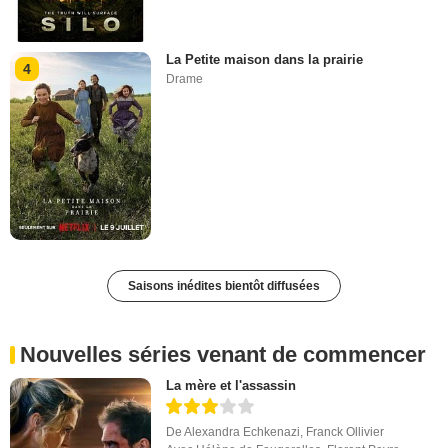
La Petite maison dans la prairie
4
Drame
Saisons inédites bientôt diffusées
Nouvelles séries venant de commencer
La mère et l'assassin
De
Alexandra Echkenazi
,
Franck Ollivier