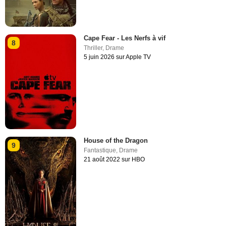
Cape Fear - Les Nerfs à vif
8
Thriller
,
Drame
5 juin 2026 sur Apple TV
House of the Dragon
9
Fantastique
,
Drame
21 août 2022 sur HBO