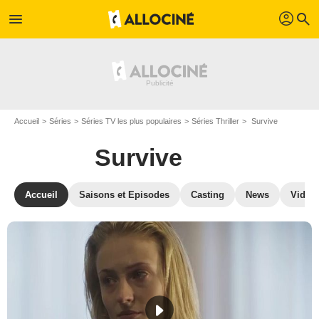
profil
menu
search
Accueil
Séries
Séries TV les plus populaires
Séries Thriller
Survive
Survive
Accueil
Saisons et Episodes
Casting
News
Vidéo