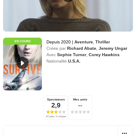
EN COURS
Depuis 2020
|
Aventure
,
Thriller
Créée par
Richard Abate
,
Jeremy Ungar
Avec
Sophie Turner
,
Corey Hawkins
Nationalité
U.S.A.
Spectateurs
Mes amis
2,9
--
24 notes, 3 critiques