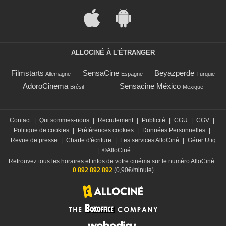
ALLOCINÉ À L'ÉTRANGER
Filmstarts
SensaCine
Beyazperde
Allemagne
Espagne
Turquie
AdoroCinema
Sensacine México
Brésil
Mexique
Contact
|
Qui sommes-nous
|
Recrutement
|
Publicité
|
CGU
|
CGV
|
Politique de cookies
|
Préférences cookies
|
Données Personnelles
|
Revue de presse
|
Charte d'écriture
|
Les services AlloCiné
|
Gérer Utiq
|
©AlloCiné
Retrouvez tous les horaires et infos de votre cinéma sur le numéro AlloCiné :
0 892 892 892
(0,90€/minute)