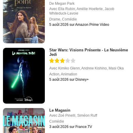
De
Megan Park
Avec
Ella Rubin
,
Amélie Hoeferle
,
Jacob
Whiteduck-Lavoie
Drame
,
Comédie
5 août 2026 sur Amazon Prime Video
Star Wars: Visions Présente - Le Neuvième
Jedi
Avec
Kimiko Glenn
,
Andrew Kishino
,
Masi Oka
Action
,
Animation
5 août 2026 sur Disney+
Le Magasin
Avec
Zoé Pinelli
,
Siméon Ruff
Comédie
3 août 2026 sur France.TV