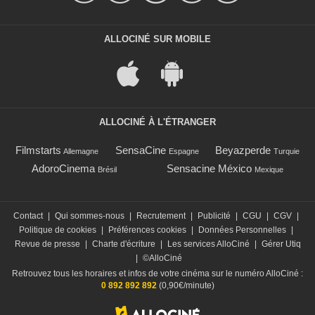
ALLOCINÉ SUR MOBILE
ALLOCINÉ À L'ÉTRANGER
Filmstarts
SensaCine
Beyazperde
Allemagne
Espagne
Turquie
AdoroCinema
Sensacine México
Brésil
Mexique
Contact
|
Qui sommes-nous
|
Recrutement
|
Publicité
|
CGU
|
CGV
|
Politique de cookies
|
Préférences cookies
|
Données Personnelles
|
Revue de presse
|
Charte d'écriture
|
Les services AlloCiné
|
Gérer Utiq
|
©AlloCiné
Retrouvez tous les horaires et infos de votre cinéma sur le numéro AlloCiné :
0 892 892 892
(0,90€/minute)