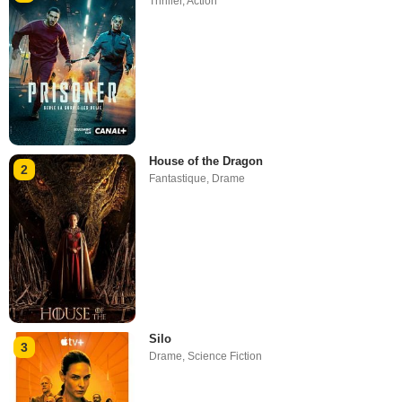
Thriller
,
Action
House of the Dragon
2
Fantastique
,
Drame
Silo
3
Drame
,
Science Fiction