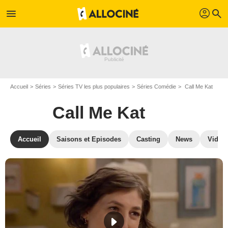
profil
menu
search
Accueil
Séries
Séries TV les plus populaires
Séries Comédie
Call Me Kat
Call Me Kat
Accueil
Saisons et Episodes
Casting
News
Vidéo