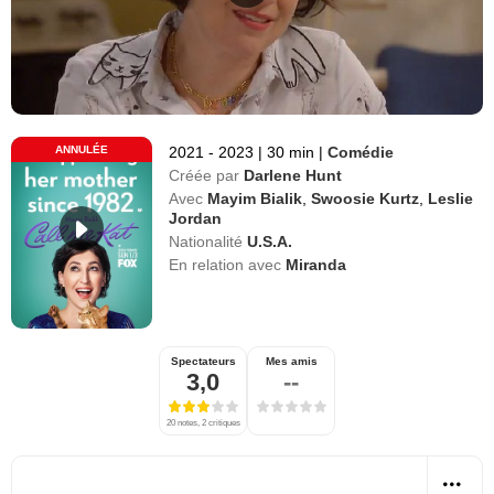
ANNULÉE
2021 - 2023
|
30 min
|
Comédie
Créée par
Darlene Hunt
Avec
Mayim Bialik
,
Swoosie Kurtz
,
Leslie
Jordan
Nationalité
U.S.A.
En relation avec
Miranda
Spectateurs
Mes amis
3,0
--
20 notes, 2 critiques