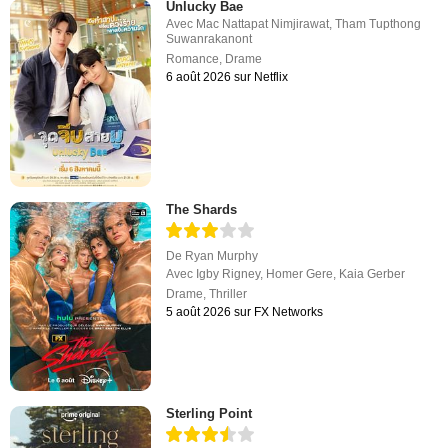
Unlucky Bae
Avec
Mac Nattapat Nimjirawat
,
Tham Tupthong
Suwanrakanont
Romance
,
Drame
6 août 2026 sur Netflix
The Shards
De
Ryan Murphy
Avec
Igby Rigney
,
Homer Gere
,
Kaia Gerber
Drame
,
Thriller
5 août 2026 sur FX Networks
Sterling Point