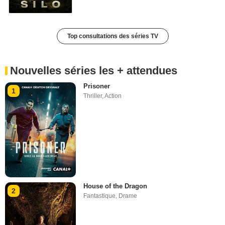
Top consultations des séries TV
Nouvelles séries les + attendues
Prisoner
1
Thriller
,
Action
House of the Dragon
2
Fantastique
,
Drame