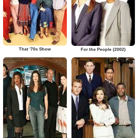
That '70s Show
For the People (2002)