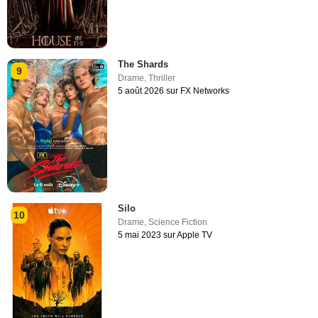
The Shards
9
Drame
,
Thriller
5 août 2026 sur FX Networks
Silo
10
Drame
,
Science Fiction
5 mai 2023 sur Apple TV