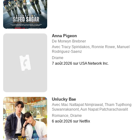
Anna Pigeon
De
Morwyn Brebner
Avec
Tracy Spiridakos
,
Ronnie Rowe
,
Manuel
Rodriguez-Saenz
Drame
7 août 2026 sur USA Network Inc.
Unlucky Bae
Avec
Mac Nattapat Nimjirawat
,
Tham Tupthong
Suwanrakanont
,
Aun Napat Patcharachavalit
Romance
,
Drame
6 août 2026 sur Netflix