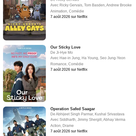
Avec
Ricky Gervais
,
Tom Basden
,
Andrew Brooke
Animation
,
Comédie
7 août 2026 sur Netflix
Our Sticky Love
De
Ji-Hye Mo
Avec
Hae-in Jung
,
Ha Young
,
Seo Jung-Yeon
Romance
,
Comédie
7 août 2026 sur Netflix
Operation Safed Saagar
De
Abhijeet Singh Parmar
,
Kushal Srivastava
Avec
Siddharth
,
Jimmy Shergill
,
Abhay Verma
Action
,
Drame
7 août 2026 sur Netflix