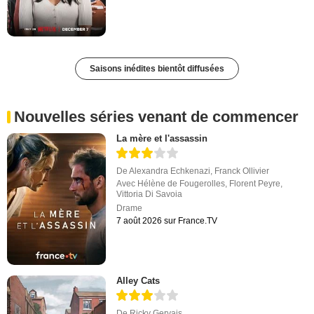
Saisons inédites bientôt diffusées
Nouvelles séries venant de commencer
La mère et l'assassin
De
Alexandra Echkenazi
,
Franck Ollivier
Avec
Hélène de Fougerolles
,
Florent Peyre
,
Vittoria Di Savoia
Drame
7 août 2026 sur France.TV
Alley Cats
De
Ricky Gervais