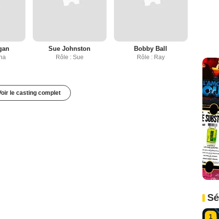
gan
Sue Johnston
Bobby Ball
na
Rôle : Sue
Rôle : Ray
Voir le casting complet
Sé
1