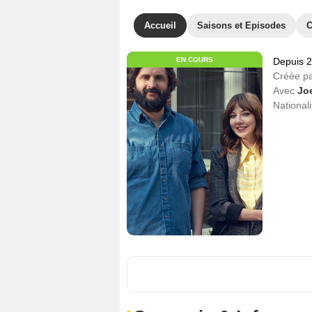
Accueil
Saisons et Episodes
C
EN COURS
Depuis 
Créée p
Avec
Jo
Nationali