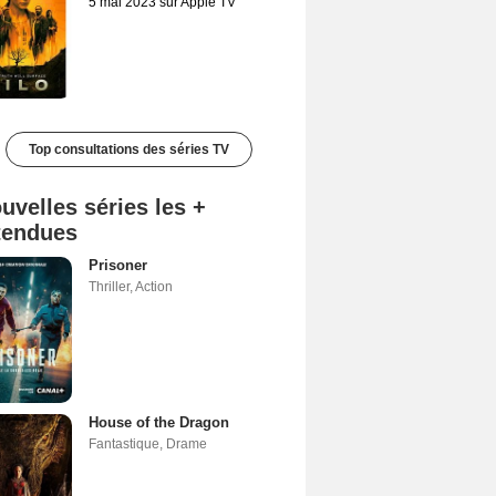
5 mai 2023 sur Apple TV
Top consultations des séries TV
uvelles séries les +
tendues
Prisoner
Thriller
,
Action
House of the Dragon
Fantastique
,
Drame