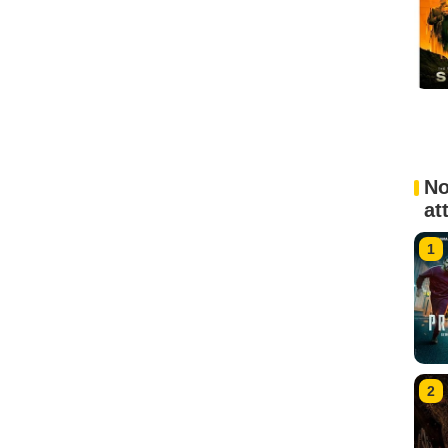
No
at
1
2