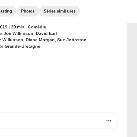
asting
Photos
Séries similaires
2019
|
30 min
|
Comédie
ar
Joe Wilkinson
,
David Earl
e Wilkinson
,
Diane Morgan
,
Sue Johnston
té
Grande-Bretagne