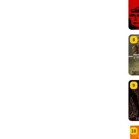
8
9
10