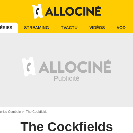
ÉRIES
STREAMING
TVACTU
VIDÉOS
VOD
éries Comédie
The Cockfields
The Cockfields