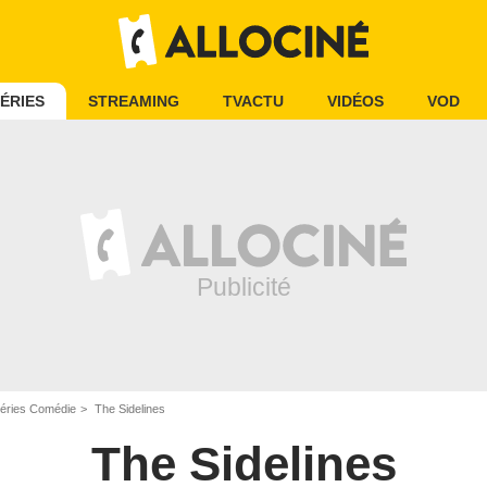
ÉRIES
STREAMING
TVACTU
VIDÉOS
VOD
éries Comédie
The Sidelines
The Sidelines