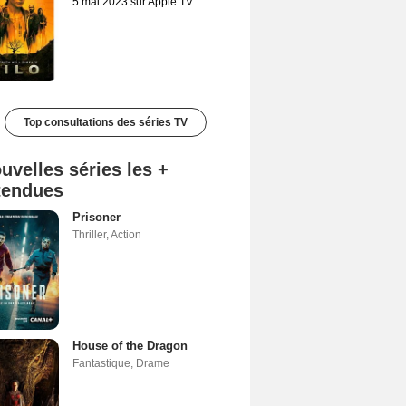
5 mai 2023 sur Apple TV
Top consultations des séries TV
uvelles séries les +
tendues
Prisoner
Thriller
,
Action
House of the Dragon
Fantastique
,
Drame