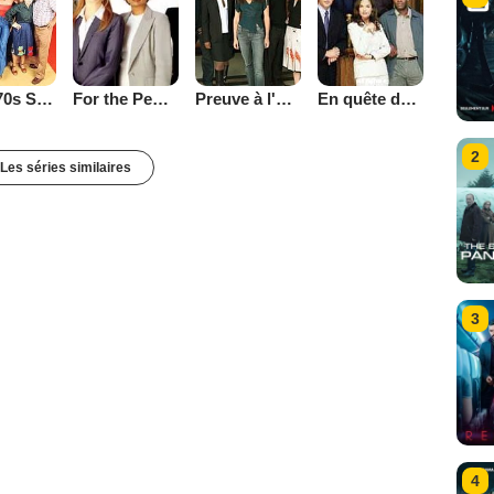
That '70s Show
Preuve à l'appui
En quête de justice
For the People (2002)
2
Les séries similaires
3
4