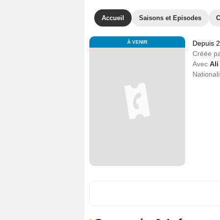
Accueil
Saisons et Episodes
C
À VENIR
Depuis 
Créée p
Avec
Ali
Nationali