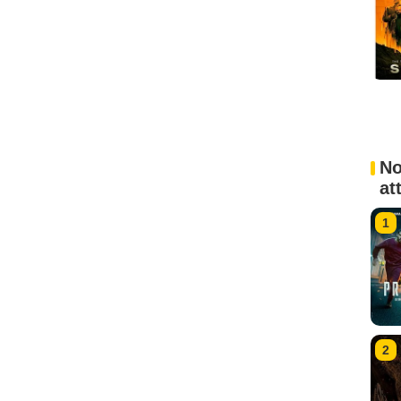
No
at
1
2