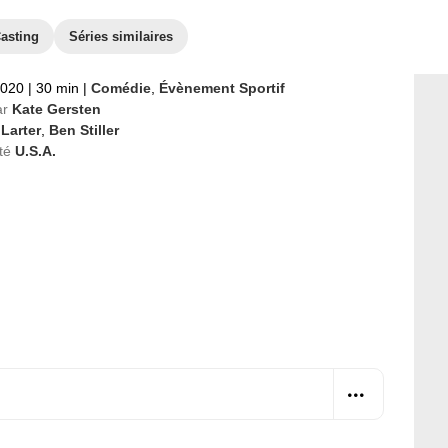
asting
Séries similaires
2020
|
30 min
|
Comédie
,
Évènement Sportif
ar
Kate Gersten
 Larter
,
Ben Stiller
té
U.S.A.