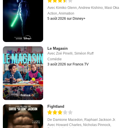
Avec
Kimiko Glenn
,
Andrew Kishino
,
Masi Oka
Action
,
Animation
5 août 2026 sur Disney+
Le Magasin
Avec
Zoé Pinelli
,
Siméon Ruff
Comédie
3 août 2026 sur France.TV
Fightland
De
Damione Macedon
,
Raphael Jackson Jr.
Avec
Howard Charles
,
Nicholas Pinnock
,