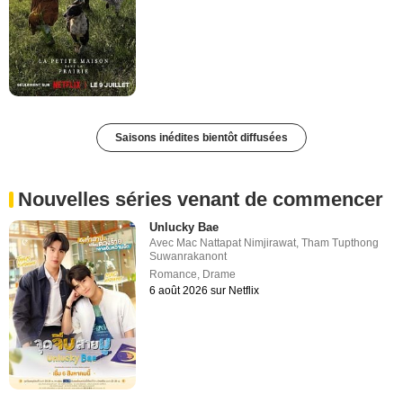
Saisons inédites bientôt diffusées
Nouvelles séries venant de commencer
Unlucky Bae
Avec
Mac Nattapat Nimjirawat
,
Tham Tupthong
Suwanrakanont
Romance
,
Drame
6 août 2026 sur Netflix