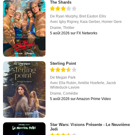
The Shards
De
Ryan Murphy
,
Bret Easton Ellis
Avec
Igby Rigney
,
Kaia Gerber
,
Homer Gere
Drame
,
Thriller
5 août 2026 sur FX Networks
Sterling Point
De
Megan Park
Avec
Ella Rubin
,
Amélie Hoeferle
,
Jacob
Whiteduck-Lavoie
Drame
,
Comédie
5 août 2026 sur Amazon Prime Video
Star Wars: Visions Présente - Le Neuvième
Jedi