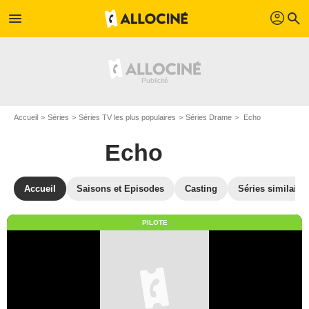
profil
menu
search
Accueil
Séries
Séries TV les plus populaires
Séries Drame
Echo
Echo
Accueil
Saisons et Episodes
Casting
Séries similaire
PILOTE