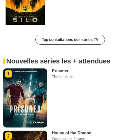
Top consultations des séries TV
Nouvelles séries les + attendues
Prisoner
1
Thriller
,
Action
House of the Dragon
2
Fantastique
,
Drame