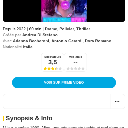
Depuis 2022
|
60 min
|
Drame
,
Policier
,
Thriller
Créée par
Andrea Di Stefano
Avec
Arianna Becheroni
,
Antonio Gerardi
,
Dora Romano
Nationalité
Italie
Spectateurs
Mes amis
3,5
--
VOIR SUR PRIME VIDEO
Synopsis & Info
Milan, années 1980. Alice, une adolescente timide et mal dans sa