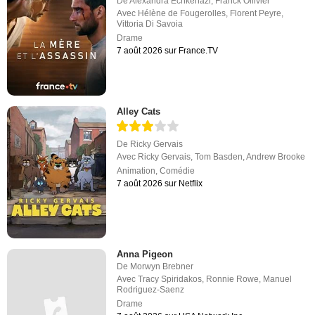
De
Alexandra Echkenazi
,
Franck Ollivier
Avec
Hélène de Fougerolles
,
Florent Peyre
,
Vittoria Di Savoia
Drame
7 août 2026 sur France.TV
Alley Cats
De
Ricky Gervais
Avec
Ricky Gervais
,
Tom Basden
,
Andrew Brooke
Animation
,
Comédie
7 août 2026 sur Netflix
Anna Pigeon
De
Morwyn Brebner
Avec
Tracy Spiridakos
,
Ronnie Rowe
,
Manuel
Rodriguez-Saenz
Drame