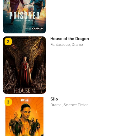
House of the Dragon
2
Fantastique
,
Drame
Silo
3
Drame
,
Science Fiction