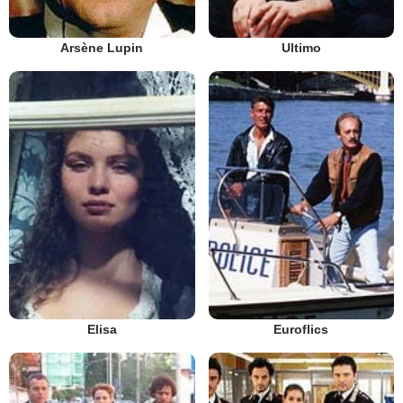
Arsène Lupin
Ultimo
Elisa
Euroflics