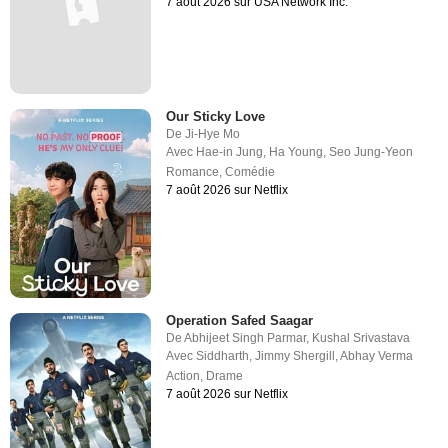
7 août 2026 sur USA Network Inc.
Our Sticky Love
De
Ji-Hye Mo
Avec
Hae-in Jung
,
Ha Young
,
Seo Jung-Yeon
Romance
,
Comédie
7 août 2026 sur Netflix
Operation Safed Saagar
De
Abhijeet Singh Parmar
,
Kushal Srivastava
Avec
Siddharth
,
Jimmy Shergill
,
Abhay Verma
Action
,
Drame
7 août 2026 sur Netflix