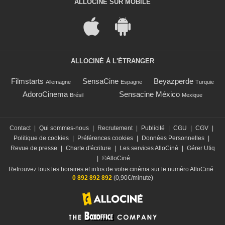
ALLOCINÉ SUR MOBILE
ALLOCINÉ À L'ÉTRANGER
Filmstarts
SensaCine
Beyazperde
Allemagne
Espagne
Turquie
AdoroCinema
Sensacine México
Brésil
Mexique
Contact
|
Qui sommes-nous
|
Recrutement
|
Publicité
|
CGU
|
CGV
|
Politique de cookies
|
Préférences cookies
|
Données Personnelles
|
Revue de presse
|
Charte d'écriture
|
Les services AlloCiné
|
Gérer Utiq
|
©AlloCiné
Retrouvez tous les horaires et infos de votre cinéma sur le numéro AlloCiné :
0 892 892 892
(0,90€/minute)