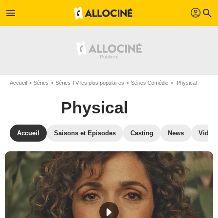
profil
menu
search
Accueil
Séries
Séries TV les plus populaires
Séries Comédie
Physical
Physical
Accueil
Saisons et Episodes
Casting
News
Vidéo