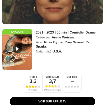
EN COURS
2021 - 2023
|
30 min
|
Comédie
,
Drame
Créée par
Annie Weisman
Avec
Rose Byrne
,
Rory Scovel
,
Paul
Sparks
Nationalité
U.S.A.
Presse
Spectateurs
Mes amis
3,3
3,7
--
10 critiques
178 notes, 19 critiques
VOIR SUR APPLE TV