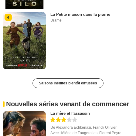
La Petite maison dans la prairie
4
Drame
Saisons inédites bientôt diffusées
Nouvelles séries venant de commencer
La mère et l'assassin
De
Alexandra Echkenazi
,
Franck Ollivier
Avec
Hélène de Fougerolles
,
Florent Peyre
,