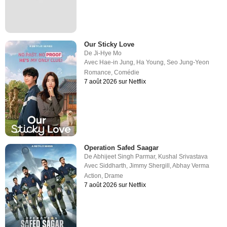
Our Sticky Love
De
Ji-Hye Mo
Avec
Hae-in Jung
,
Ha Young
,
Seo Jung-Yeon
Romance
,
Comédie
7 août 2026 sur Netflix
Operation Safed Saagar
De
Abhijeet Singh Parmar
,
Kushal Srivastava
Avec
Siddharth
,
Jimmy Shergill
,
Abhay Verma
Action
,
Drame
7 août 2026 sur Netflix