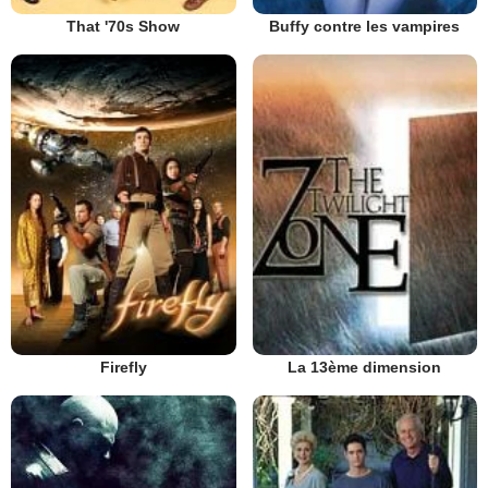
That '70s Show
Buffy contre les vampires
Firefly
La 13ème dimension