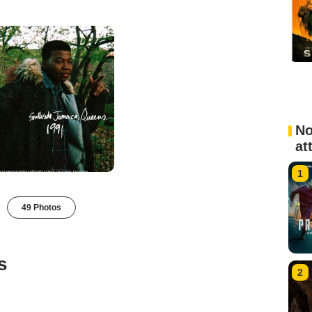
No
at
1
49 Photos
s
2