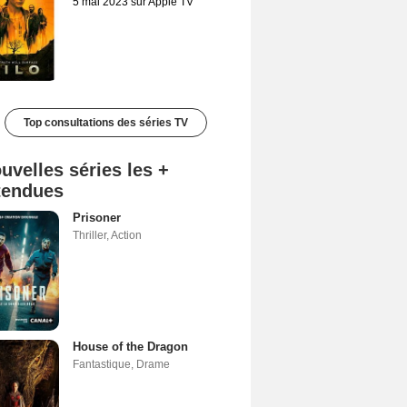
5 mai 2023 sur Apple TV
Top consultations des séries TV
uvelles séries les +
tendues
Prisoner
Thriller
,
Action
House of the Dragon
Fantastique
,
Drame