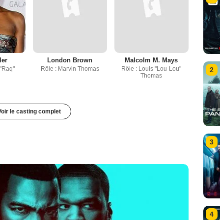
ler
London Brown
Malcolm M. Mays
 "Raq"
Rôle : Marvin Thomas
Rôle : Louis "Lou-Lou"
2
Thomas
Voir le casting complet
3
4