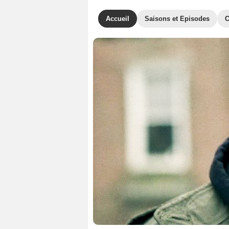
Accueil
Saisons et Episodes
C