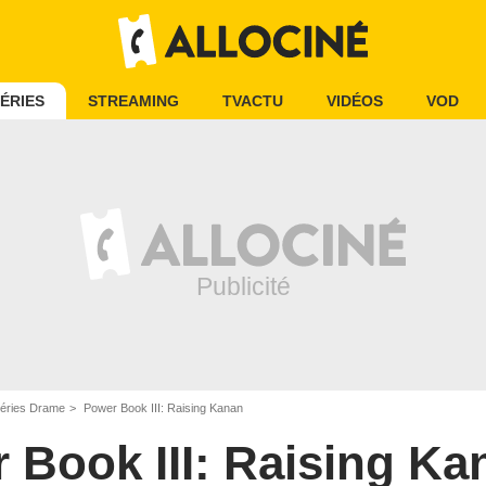
ÉRIES
STREAMING
TVACTU
VIDÉOS
VOD
éries Drame
Power Book III: Raising Kanan
 Book III: Raising Ka