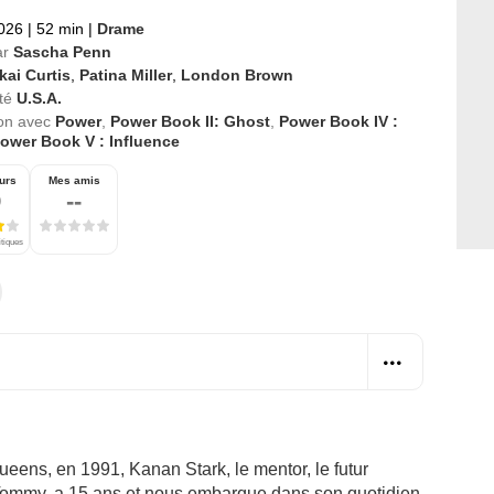
2026
|
52 min
|
Drame
ar
Sascha Penn
kai Curtis
,
Patina Miller
,
London Brown
té
U.S.A.
ion avec
Power
,
Power Book II: Ghost
,
Power Book IV :
ower Book V : Influence
urs
Mes amis
9
--
itiques
eens, en 1991, Kanan Stark, le mentor, le futur
 Tommy, a 15 ans et nous embarque dans son quotidien