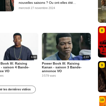
nouvelles saisons ? Ou ont-elles été…
mercredi 27 novembre 2024
8
1:42
2:03
Book III: Raising
Power Book III: Raising
9
- saison 4 Bande-
Kanan - saison 3 Bande-
ce VO
annonce VO
ues
3 579 vues
ir les dernières vidéos
10