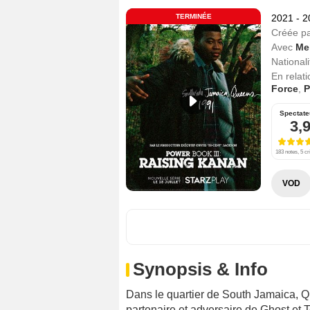
TERMINÉE
2021 - 
Créée p
Avec
Me
Nationali
En relat
Force
,
P
Spectate
3,
183 notes, 5 cr
VOD
Synopsis & Info
Dans le quartier de South Jamaica, Qu
partenaire et adversaire de Ghost et