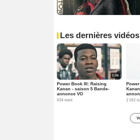
Les dernières vidéos
1:06
Power Book III: Raising
Power 
Kanan - saison 5 Bande-
Kanan 
annonce VO
annon
634 vues
2 162 v
Vo