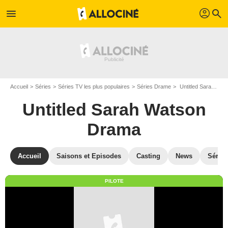
profil
menu
search
Accueil
Séries
Séries TV les plus populaires
Séries Drame
Untitled Sarah Watson Drama
Untitled Sarah Watson
Drama
Accueil
Saisons et Episodes
Casting
News
Séries
PILOTE