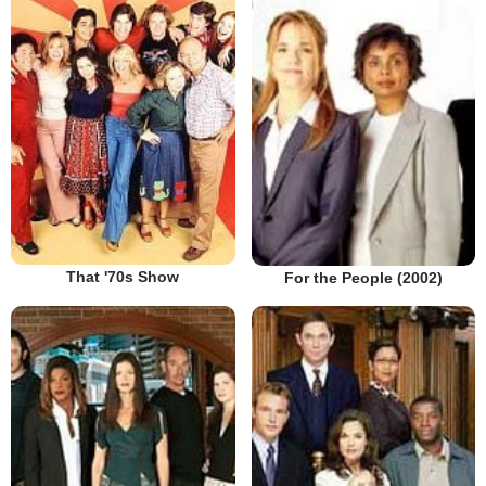
That '70s Show
For the People (2002)