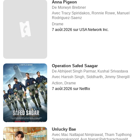
Anna Pigeon
De
Morwyn Brebner
Avec
Tracy Spiridakos
,
Ronnie Rowe
,
Manuel
Rodriguez-Saenz
Drame
7 août 2026 sur USA Network Inc.
Operation Safed Saagar
De
Abhijeet Singh Parmar
,
Kushal Srivastava
Avec
Harssh Singh
,
Siddharth
,
Jimmy Shergill
Action
,
Drame
7 août 2026 sur Netflix
Unlucky Bae
Avec
Mac Nattapat Nimjirawat
,
Tham Tupthong
Suwanrakanont
,
Aun Napat Patcharachavalit