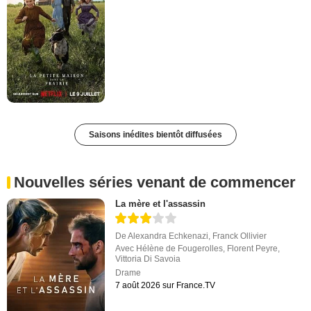
Saisons inédites bientôt diffusées
Nouvelles séries venant de commencer
La mère et l'assassin
De
Alexandra Echkenazi
,
Franck Ollivier
Avec
Hélène de Fougerolles
,
Florent Peyre
,
Vittoria Di Savoia
Drame
7 août 2026 sur France.TV